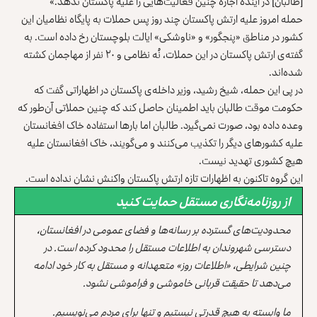
[طالبان] در آینده اجازه چنین فعالیت‌هایی را علیه پاکستان ندهد.»
حمله امروز علیه ارتش پاکستان چند روز پس حملات به پایگاه نظامیان این
کشور در مناطق «پنجگور» و «ناوشکی» ایالت بلوچستان رخ داده است. به
گفته‌ی ارتش پاکستان در این حملات، نُه نظامی و ۲۰ نفر از مهاجمان کشته
شده‌اند.
در پی این حمله، شیخ رشید، وزیر داخله‌ی پاکستان در اظهاراتی گفت که
حکومت موقت طالبان باید اطمینان حاصل کند که چنین حملاتی آن‌طور که
وعده داده بود، صورت نمی‌گیرد. طالبان اما بارها استفاده خاک افغانستان
علیه کشورهای دیگر را تکذیب می‌کنند و می‌گویند، خاک افغانستان علیه
هیچ کشوری تهدید نیست.
این گروه تاکنون به اظهارات تازه ارتش پاکستان واکنش نشان نداده است.
از روزنامه‌نگاری مستقل حمایت کنید
محدودیت‌های گسترده بر رسانه‌ها و فضای عمومی در افغانستان،
دسترسی شهروندان به اطلاعات مستقل را محدود کرده است. در
چنین شرایطی، «اطلاعات روز» متعهدانه و مستقل به کار خود ادامه
می‌دهد تا حقیقت قربانی خاموشی و فراموشی نشود.
ما وابسته به هیچ قدرتی نیستیم و تنها برای مردم می‌نویسیم.