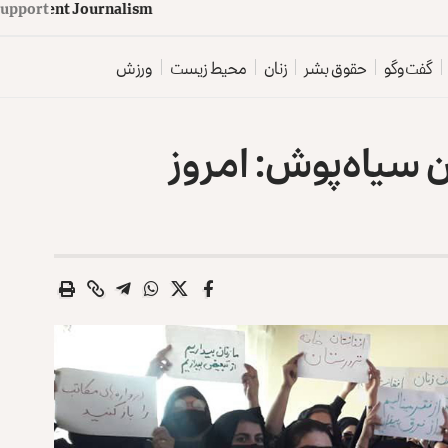
upport
d
e
p
e
n
d
e
n
t
J
o
u
r
n
a
l
i
s
m
گفت‌وگو
حقوق بشر
زنان
محیط زیست
ورزش
 سیاه‌پوش: امروز