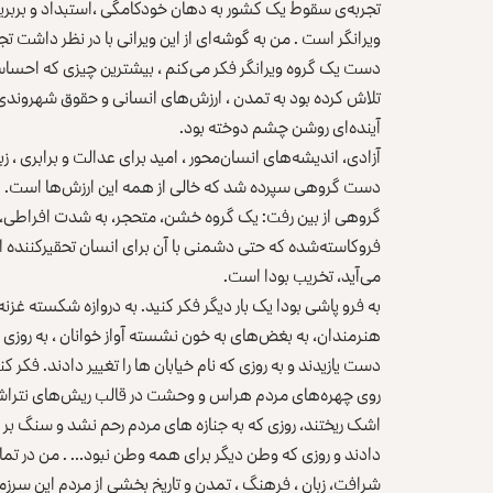
تجربه‌ی سقوط یک کشور به دهان خودکامگی ،استبداد و بربریت
ویرانگر است . من به گوشه‌ای از این ویرانی با در نظر داشت 
دست یک گروه ویرانگر فکر می‌کنم ، بیشترین چیزی که احسا
تلاش کرده بود به تمدن ، ارزش‌های انسانی و حقوق شهروندی
آینده‌ای روشن چشم دوخته بود.
آزادی، اندیشه‌های انسان‌محور ، امید برای عدالت و برابری ، 
دست گروهی سپرده شد که خالی از همه این ارزش‌ها است. ام
گروهی از بین رفت: یک گروه خشن، متحجر، به شدت افراطی، ع
فروکاسته‌شده که حتی دشمنی با آن برای انسان تحقیر‌کننده ا
می‌آید، تخریب بودا است.
به فرو پاشی بودا یک بار دیگر فکر کنید. به دروازه شکسته غز
هنرمندان، به بغض‌های به خون نشسته آواز خوانان ، به روزی که
دست یازیدند و به روزی که نام خیابان ها را تغییر دادند. فکر ک
روی چهره‌های مردم هراس و وحشت در قالب ریش‌های نتراشید
اشک ریختند، روزی که به جنازه های مردم رحم نشد و سنگ بر سر 
دادند و روزی که وطن دیگر برای همه وطن نبود… . من در تمام
شرافت، زبان ، فرهنگ ، تمدن و تاریخ بخشی از مردم این سرزمی