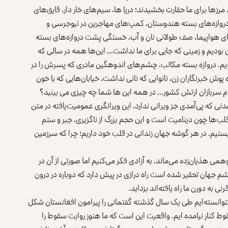
رزها برای ما حقارت بخشیدند؛ دریا ها، سیم‌های خار دار، قایق‌های
، دروازه‌های بسته هندوستان، کمپ‌های مهاجرین در نیوجرسی و
‌های هواپیما، صف طولانی نان و آب، خستگی پشت دروازه‌های بسته
ان بودیم و زمینی که جایی برای ما نداشت… این‌ها همه در سالی که
دیم. دروازه بسته مکاتب، چشم‌های اندوهگین مادری که پسرش را در
 پوش خبرنگاران زن، نانوایی که نانی نداشت، خیابان‌هایی که با خون
ام سربازان ارتش کشور… در همه این ها شما چه چیزی می بینید؟
 که پی‌آمدی جز ویرانی ندارد. این ویرانگری عمومیت‌یافته در متن
قلب‌ها چون دینامیت است و این حجم بزرگ از ناگزیری، جبر و ستم
یستیم. در هر گوشه جهان زندانی در قلب خود داریم؛ چرا که سرزمین
همی هذیان‌زده می‌ماند. به آزادی فکر می‌کنیم اما صورتی از آن در
م جهان تحقیر شده است راه درازی در پیش دارد که دوباره در درون
ی به دورن ما راه یافته‌اند بزداید.
 نتوانسته‌ایم طی یک سال گذشته گفتمانی را پیرامون افغانستان شکل
سقوط کنار نیامده ایم. واقعیت این است که ما هنوز روایت سقوط را