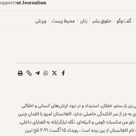
d
e
p
e
n
d
e
n
t
J
o
u
Support
r
n
a
l
i
s
m
گفت‌وگو
حقوق بشر
زنان
محیط زیست
ورزش
یر بار ستم، خفقان، استبداد و در نبود ارزش‌های انسانی و اخلاقی
ی به جز از سر افکندگی حاصلی ندارد. افغانستان امروز با فقدان چنین
ر من مناسبات قومی و قبیله‌ای، نگاه تبارگرایانه به قضایای داخلی،
اجتناب از هر گونه ملی اندیشی معنی آزادی را در جغرافیایی به نام افغانستان از بین برده است . رویداد ۱۵ آگست ۲۰۲۱ تلخ ترین