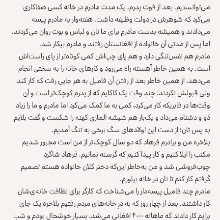
می‌توانستیم. بعد از فوت پدرم، یک مدت مادرم در خانه کسی صفاکاری
می‌کرد که شوهرش در دولت وظیفه داشت. هفته‌وار به مادرم پیسه
می‌دادند و همیشه بدست مادرم برای ما نان و لباس و بوت روان می‌کردند.
اما پس از مدتی آن خانواده از افغانستان رفتند و مادرم بیکار شد.
مادرم هم نفس‌تنگی دارد و هم پای چپ‌اش کمی کوتاه‌تر از پای راست‌اش
است. به همین خاطر آهسته راه می‌رود و کارهای خانه را به سختی انجام
می‌دهد. از همین خاطر بعد از رفتن آن فامیل به هر جایی رفت که کار کند
ولی قبولش نکردند. چند وقت یک کاکایم که از پدرم کوچک‌تر است و آن
وقت‌ها در فابریکه کار می‌کرد، کمی به ما کمک می‌کرد اما مادرم و ما را زیاد
دَو و دشنام می‌داد و یک‌بار هم شیشه الماری کهنه را شکست و گفت بلایم
به پس تان؛ از دست این اولادهای سگ بیخی به تنگ آمدیم.
بلاخره من و برادرم فرهاد که دو سال کوچک‌تر از من است مجبور شدیم
مکتب را ایلا کنیم و کار پیدا کنیم که گرسنه نمانیم. فرهاد شاگرد
چوب‌فروشی شد و من به‌خاطر این‌که دختر کلان خانواده هستم تصمیم
گرفتم کار کنم تا نان در خانه بیاورم.
مادرم چند فامیل پیسه‌دار را می‌شناخت که کارگر برای نظافت خانه‌ی‌شان
کار داشتند. بعد از چهار روز که به درِ خانه‌های مردم رفتیم بلاخره یک جای
برایم کار دادند که ماهانه ۴۰۰۰ افغانی می‌شد. بسیار خوشحال بودم و شب