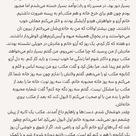
بسیار دور بود. در مسیر راه و رفت‌وآمد بسیار خسته می‌شدم اما مجبور
بودم چون هم برای خرج خانه و هم مکتب‌ام به پیسه ضرورت داشتیم.
خانم آرزو و خواهرش هردو آرایشگر بودند و فکر می‌کنم معاش خوب
داشتند، چون بیشتر اوقات که من به خانه‌ی‌شان می‌رفتم از بیرون نان
می‌خواستند و در یخچال همیشه میوه و آیس‌کریم‌های قوطی‌دار داشتند.
دو هفته که کار کردم، یک روز که آرزو خانم و مادرش در حویلی نشسته بودند،
مادرش از من پرسید که چرا مکتب نمی‌روم، من گفتم بسیار دلم می‌خواهد
مکتب بروم و داکتر شوم اما زندگی ما خوب نیست و باید کار کنم. به دل آرزو
خانم غم پیدا شد. مرا بغل کرد و گفت مکتب برو من پیسه لباس و قلم و
کتابچه مکتب تو را می‌دهم. گفتم وقتش را ندارم چون سه روز خانه شما کار
می‌کنم و سه روز خانه محبوبه خانم. گفت سه روز نوبت خانه ما را بعد از
مکتب بیا مشکل نیست. گفتم سه روز دگه چه کنم؟ گفت شماره محبوبه
خانم را بده من با او صحبت می‌کنم تا قبول کند که بعد از مکتب بروی
خانه‌اش.
چقدر خوشحال شدم. دست‌ها و پاهایم داغ آمدند. مکتب یک ثانیه از پیش
چشمم دور نمی‌شد. محبوبه خانم اول قبول نمی‌کرد اما نمی‌دانم چطور
شد که گپ‌های آرزو خانم تأثیر کرد و راضی شد. اگر از شوق و خوشی آن روز
یک کتابچه را هم پر کنم کم است. مکتب رفتنم دوباره شروع شد و با کمک