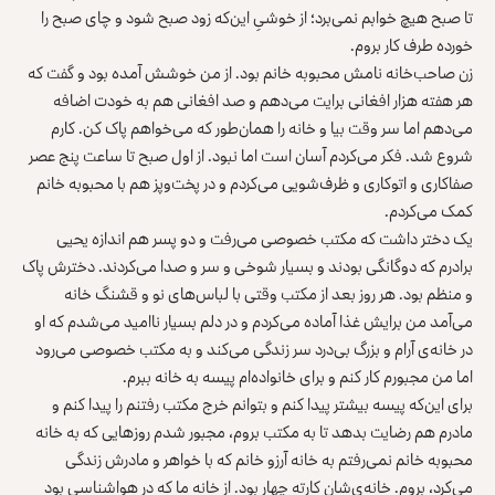
تا صبح هیچ خوابم نمی‌برد؛ از خوشیِ این‌که زود صبح شود و چای صبح را
خورده طرف کار بروم.
زن صاحب‌خانه نامش محبوبه خانم بود. از من خوشش آمده بود و گفت که
هر هفته هزار افغانی برایت می‌دهم و صد افغانی هم به خودت اضافه
می‌دهم اما سر وقت بیا و خانه را همان‌طور که می‌خواهم پاک کن. کارم
شروع شد. فکر می‌کردم آسان است اما نبود. از اول صبح تا ساعت پنج عصر
صفاکاری و اتوکاری و ظرف‌شویی می‌کردم و در پخت‌وپز هم با محبوبه خانم
کمک می‌کردم.
یک دختر داشت که مکتب خصوصی می‌رفت و دو پسر هم اندازه یحیی
برادرم که دوگانگی بودند و بسیار شوخی و سر و صدا می‌کردند. دخترش پاک
و منظم بود. هر روز بعد از مکتب وقتی با لباس‌های نو و قشنگ خانه
می‌آمد من برایش غذا آماده می‌کردم و در دلم بسیار ناامید می‌شدم که او
در خانه‌ی آرام و بزرگ بی‌درد سر زندگی می‌کند و به مکتب خصوصی می‌رود
اما من مجبورم کار کنم و برای خانواده‌ام پیسه به خانه ببرم.
برای این‌که پیسه بیشتر پیدا کنم و بتوانم خرج مکتب رفتنم را پیدا کنم و
مادرم هم رضایت بدهد تا به مکتب بروم، مجبور شدم روزهایی که به خانه
محبوبه خانم نمی‌رفتم به خانه آرزو خانم که با خواهر و مادرش زندگی
می‌کرد، بروم. خانه‌ی‌شان کارته چهار بود. از خانه ما که در هواشناسی بود