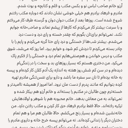
آرزو خانم صاحب لباس نو و بکس مکتب و قلم و کتابچه و بوت شدم.
مادرم و فرهاد برادرم هم خیلی خوشی نشان دادند که دوباره مکتب رفتنم
شروع شده است. روزها بعد از مکتب دوان دوان و گرسنه طرف کار می‌رفتم
و با سرعت بیشتر کار می‌کردم که کارها از پیشم نماند و صاحب‌خانه جوابم
نکند. نمی‌توانم برای‌تان بگویم که چقدر خسته و پای درد و دست درد
می‌شدم. بیشتر شب‌ها از خستگی و درد پای حتا گریه می‌کردم و پایم را با
چادر بسته می‌کردم تا دردش کم شود و خوابم ببرد. اما روز که می‌شد، شوق
مکتب و درس خواندن و هم‌صنفی‌هایم تمام درد و خستگی را از فکرم پاک
می‌کرد. من دختری هستم که بسیار روزهای بد و سخت را در زندگی‌ام
دیده‌ام و در سن کم شش روز هفته به اندازه یک آدم کلان کار کرده‌ام و پیسه
به خانه برده‌ام تا نان سر سفره ما باشد و دارو برای نفس‌تنگی مادرم تهیه
کرده بتوانیم که مانند پدرم از دست مان نرود. اما امروز از همیشه ناامیدتر و
خسته‌ترم چون طالبان درِ مکتبم را بسته‌اند و خانم آرزو هم بیکار شده و
نمی‌تواند به من معاش بدهد. خانم محبوبه هم با شوهر و اولادهایش
ترکیه رفته‌اند. حالا فقط برادرم فرهاد حق کار کردن و مکتب رفتن دارد. من
خانه‌نشین شده‌ام و بسیار رنج می‌کشم. حالا طالبان هم مرا و هم تمام
دختران دیگر را زندانی کرده‌اند. نه می‌توانم پیسه خرج خانه و داروی مادرم را
بدست بیاورم و نه می‌توانم به آرزوی بزرگم که داکتر شدن بود، برسم. من