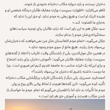
دختران نیستند و باید دروازه مکاتب دخترانه به‌زودی باز شوند.
قاهر می‌افزاید: «اظهارت سرپرست وزارت معارف طالبان دیدگاه شخصی او و
عقیده تاریک او است و هیچ ربطی به مردم ندارد. او حق این را ندارد که
به‌جای ما قضاوت کند.»
سید جلال هم به این باور است که نباید طالبان برای توجیه سیاست‌های
سختگیرانه‌ی‌شان مردم را بدنام سازند.
جلال می‌گوید: «تمام مردم افغانستان مثل من نمی‌خواهند که دختران‌شان
بی‌سواد به‌بار بیایند. هیچ مانع از سوی مردم وجود ندارد.»
در همین حال مول‌الدین، یکی از باشندگان ولایت فاریاب با انتقاد از گفته‌های
سرپرست وزارت معارف طالبان می‌گوید: «آموزش دختران برای رشد اجتماع
و برای این‌که یک فرزند مناسب به جامعه تقدیم کنیم امرِ ضروری است. چرا
ما دوست داشته باشیم که دختران ما بی‌سواد باشند؟»
احمدفرید حسن‌یار، یکی دیگر از باشندگان فاریاب بربازگشایی مکاتب دخترانه
تأکید کرده می‌گوید: «این گفته‌ها هرچند از لحاظ روانی بالای روح و روان
مردم ما تأثیرات بد دارد اما با اطمینان می‌گویم که تمام مردم ما خواستار باز
شدن مکاتب هستند و آموزش حق هر فرد است.»