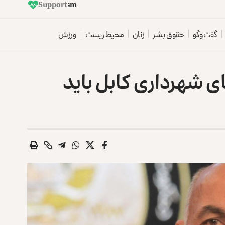
Support
E
t
i
l
a
a
t
r
o
z
d
e
p
e
گفت‌وگو
حقوق بشر
زنان
محیط زیست
ورزش
 شهرداری کابل باید