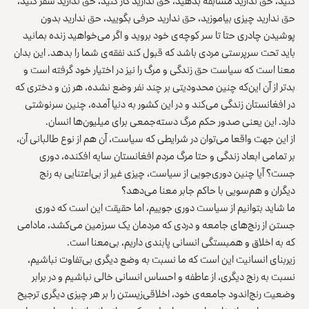
کنید، حق ندارید مسابقه بدهید، حق ندارید کار کنید، حق ندارید سفر کنید،
حق ندارید چیزی بیاموزید، حق ندارید حرفی بگویید، حق ندارید بدون
پوشیدن چادری حتا تا سر کوچه‌ی خود بروید و اگر می‌خواهید زنده بمانید
باید تحت سرپرستی مردی باشد که قبول کند نفقه‌ی شما را بدهد. این بدان
معنا است که سیاست حق زندگی و مرگ را نیز در اختیار خود گرفته است و
بدتر از آن این‌که چنین محدودیتی بر چند نفر وضع نشده، هر زن و دختری که
در افغانستان زندگی می‌کند و در این کشور به دنیا آمده، چنین سرنوشتی
دارد. این یعنی صدور حکم مرگ دسته‌جمعی برای میلیون‌ها انسان.
از این جهت واقعا می‌توان در شرایطی که سیاست، آن هم از نوع طالبانی آن،
بر تمامی ابعاد زندگی و حتا مرگ مردم افغانستان سایه افکنده، دوری
جست؟ آیا چنین دوری‌جویی از سیاست، چیزی غیر از بی‌اعتنایی به رنج
دیگران و هم‌سویی با حاکم جابر معنا می‌دهد؟
ما شاید بتوانیم از سیاست دوری جوییم، اما حقیقت این است که دوری
جستن از رنج‌های جامعه و دردی که مردمان یک سرزمین می‌کشد، مادامی
که به اخلاق و همبستگی انسانی پابندی داریم، بی‌معنا است.
زیربنای انسانیت این است که ما نسبت به وضع دیگری بی‌تفاوت نباشیم،
نسبت به رنج دیگری، از عاطفه و احساس انسانی خالی نباشیم و در برابر
وضعیت رنج‌اندود جامعه‌ی خود، اخلاقی‌زیستن را بر هر چیزی دیگری ترجیح