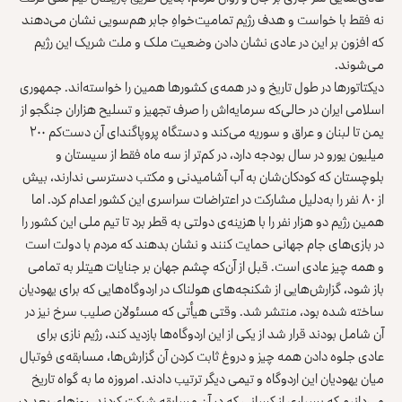
نه فقط با خواست و هدف رژیم تمامیت‌خواهِ جابر هم‌سویی نشان می‌دهند
که افزون بر این در عادی نشان دادن وضعیت ملک و ملت شریک این رژیم
می‌شوند.
دیکتاتورها در طول تاریخ و در همه‌ی کشورها همین را خواسته‌اند. جمهوری
اسلامی ایران در حالی‌که سرمایه‌اش را صرف تجهیز و تسلیح هزاران جنگجو از
یمن تا لبنان و عراق و سوریه می‌کند و دستگاه پروپاگندای آن دست‌کم ۲۰۰
میلیون یورو در سال بودجه دارد، در کم‌تر از سه ماه فقط از سیستان و
بلوچستان که کودکان‌شان به آب آشامیدنی و مکتب دسترسی ندارند، بیش
از ۸۰ نفر را به‌دلیل مشارکت در اعتراضات سراسری این کشور اعدام کرد. اما
همین رژیم دو هزار نفر را با هزینه‌ی دولتی به قطر برد تا تیم ملی این کشور را
در بازی‌های جام جهانی حمایت کنند و نشان بدهند که مردم با دولت است
و همه چیز عادی است. قبل از آن‌که چشم جهان بر جنایات هیتلر به تمامی
باز شود، گزارش‌هایی از شکنجه‌های هولناک در اردوگاه‌هایی که برای یهودیان
ساخته شده بود، منتشر شد. وقتی هیأتی که مسئولان صلیب سرخ نیز در
آن شامل بودند قرار شد از یکی از این اردوگاه‌ها بازدید کند، رژیم نازی برای
عادی جلوه دادن همه چیز و دروغ ثابت کردن آن گزارش‌ها، مسابقه‌ی فوتبال
میان یهودیان این اردوگاه و تیمی دیگر ترتیب دادند. امروزه ما به گواه تاریخ
می‌دانیم که بسیاری از کسانی که در آن مسابقه شرکت کردند، روزهای بعد در