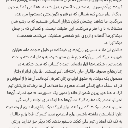
کوره‌های آدم‌سوزی، به مشتی خاکستر تبدیل شدند. هنگامی که کیم جون
اونگ از برابر مردم کره‌ شمالی که در فقر و نگون‌بختی دست‌وپا می‌زنند،
می‌گذرد، ما شاهد چشمان گریان هزاران انسانی هستیم که به رهبر شان
مشتاقانه ادای احترام می‌کنند. این حقیقت نیست، و کسانی که در جعل
دیکتاتورها آگاهانه و از روی نفع شخصی مشارکت می‌کنند، همدست
دیکتاتور اند.
طالبان نیز مانند بسیاری از رژیم‌های خودکامه در طول هجده ماه، هزاران
شهروند بی‌گناه را بی آن‌که جرم شان محرز شود، به زندان انداخته و تحت
شدیدترین شکنجه‌ها قرار داده‌اند. تعداد کسانی که تحت شکنجه در
زندان‌های مخوف طالبان جان باخته‌اند، کم نیستند. طالبان فراتر از رفتار
معمول یک دولت، به حقوق اولیه‌ی زنان تعرض کرده‌اند، آن‌ها را از آموزش و
کار که سنگ بنای زندگی است، محروم ساخته‌اند. آن‌ها برخلاف بازیکنان تیم
کرکت، حتا حق بیرون شدن از خانه را بدون یک «سرپرست» مرد ندارند. آن‌ها
نمی‌توانند در یک مغازه کار کنند. آن‌ها حتا اینک برای نجات از گرسنگی
نمی‌توانند در سرک‌ها گدایی کنند. برای این‌که درک واقع‌بینانه‌تری از وضعیت
زنان افغانستان داشته باشیم، برای لحظه‌ی تصور کنیم که فردا رژیم طالبان
به تک تک اعضای تیم ملی کرکت دستور بدهد که: دیگر حق ندارید ورزش