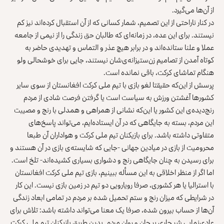
از آن‌ها می‌گیرد.
در کنار ناراحتی از این تصمیم، شمار کسانی که از آن استقبال کرده‌اند نیز کم
نیستند. برای این عده، در زمانه‌ای که طالبان حق زندگی را از نیمی از جامعه
عملا و علنا ستانده‌اند و در برابر هیچ عذر و التماس و تهدیدی حاضر به
کوتاه آمدن از تصامیم زن‌ستیزانه‌ی‌شان نیستند، جایی برای خوشحالی ولو
هنگام تماشای کرکت، باقی نمانده است.
پرسش از این‌که حقیقتا لغو بازی با تیم ملی کرکت افغانستان از سوی سایر
کشورها آغشتن ورزش به سیاست است یا گرفتن فرصت شادی از مردم
رنج‌دیده‌ی این کشور یا این‌که نشانی از همراهی و همدلی با رنج و مصیبت
این مردم، بسته به جایگاهی که در آن ایستاده‌ایم، می‌تواند پاسخ‌های
متفاوتی داشته باشد. برای بازیکنان تیم ملی کرکت و هواداران آن طبعا
محرومیت از بازی در میادین جهانی -جایی که شایسته‌ی بازی در آن هستند و
برای رسیدن به چنان جایگاهی رنج و دشواری بسیاری کشیده‌اند- تلخ است.
اما اگر از منظر اخلاقی به این مسأله ببینیم، بازی تیم ملی کرکت افغانستان
با استرالیا یا هر کشوری، صرفا رویارویی دو تیم در زمین بازی نیست. این کار
در شرایطی که میزان رنج و ستم تحمیل شده بر مردم در تمامی ابعاد زندگی
آن‌ها از حساب بیرون شده، صرفا یک معنا می‌تواند داشته باشد: تلاش برای
عادی‌نمایی شر جاری بر جان و روان مردم. بدین طریق بازیکنان تیم ملی کرکت