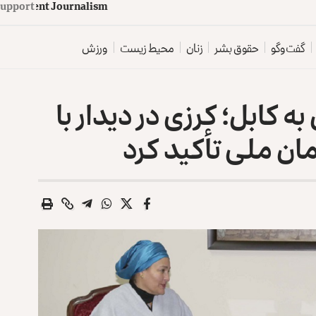
d
e
p
e
n
d
e
n
t
J
o
u
Support
r
n
a
l
i
s
z
m
گفت‌وگو
حقوق بشر
زنان
محیط زیست
ورزش
 کابل؛ کرزی در دیدار با
مان ملی تأکید کرد