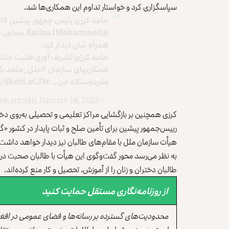
سپاسگزاری کرد و خواستار تداوم این همکاری‌ها شد.
حامد کرزی رئيس جمهور پیشین
#ا
@AminaJMohammed
معاون 
همراه شان دیدار کرد.
حامد کرزی تشريف آوری هئیت متذکر
همکاریهای سازمان
#ملل_متحد
با
بشردوستانه این…
om/SKezLaCJYc
January 18, 2023
— Hamid Karzai (@KarzaiH)
کرزی همچنین بر بازگشایی مراکز تعلیمی و تحصیلی به‌روی دخ
ریيس‌جمهور پیشین برای تأمین صلح و ثبات پایدار در کشور «گف
هیأت سازمان ملل با مقام‌های طالبان نیز دیدار خواهد داشت.
به نظر می‌رسد محور گفت‌وگوی این هیأت با طالبان صحبت دربا
طالبان دختران و زنان را از آموزش، تحصیل و کار منع کرده‌اند.
از روزنامه‌نگاری مستقل حمایت کنید
محدودیت‌های گسترده بر رسانه‌ها و فضای عمومی در افغ