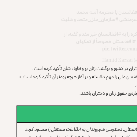
فغانستان
با محترمه آمنه محمد
سرمنشی
#سازمان_ملل_متحد
و هئیت
ه را به
#افغانستان
خیر مقدم گفته، از
#افغانستان
خصوصاً از کمکهای
pic.twitter.c
تران در کشور و برگشت زنان بر وظایف شان تأکید کرده است.
تمان ملی را مهم دانسته و بر آغاز هرچه زودتر آن تأکید کرده است.»
ره‌ی حقوق زنان و دختران باشند.
انستان، دسترسی شهروندان به اطلاعات مستقل را محدود کرده