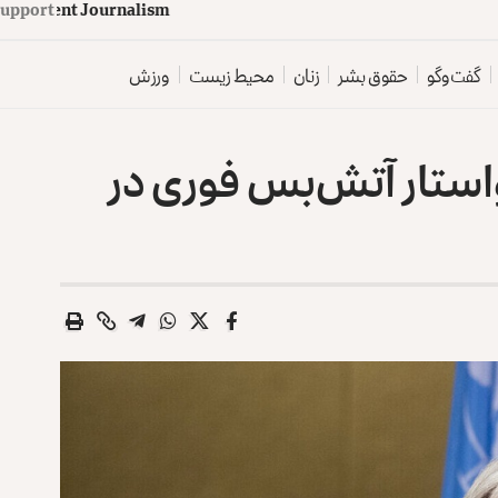
d
e
p
e
n
d
e
n
t
J
o
u
Support
r
n
a
l
i
s
m
گفت‌وگو
حقوق بشر
زنان
محیط زیست
ورزش
استار آتش‌بس فوری در