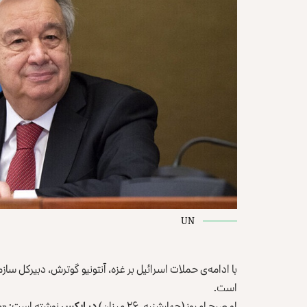
UN
با ادامه‌ی حملات اسرائیل بر غزه، آنتونیو گوترش، دبیرکل س
است.
او صبح امروز (چهارشنبه، ۲۶ میزان)
در ایکس
نوشته است: «من