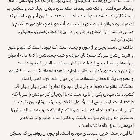
افتاده است. آن روزها که پسربچه‌ی نابلدی بود، با برادر قدونیم‌قدش با هم
باشگاه می‌رفتند. او ترک کرد. بعدها حلقه‌های دیگری ایجاد شد و هرکس بنا
بر مشکلاتی که داشتند نتوانستند ادامه بدهند. تا اکنون آخرین حلقه‌ای که
امیدوار بود جوانان نیرومندی باشند و در آينده‌ی نه چندان دور هر کدام را
مدالی در دست و افتخاری بر بازو ببیند، نیز با انفجار، زخمی و معلول و
منزوی کردند.
حافظه‌ی دشت برچی پر از خون و جسد است. کم نبوده است که مردم صبح
با فرزندان‌شان سر یک سفره نان خورده و شب جسدشان را دانه دانه از میان
ویرانه‌های انفجار جمع کرده‌اند. در کنار حملات و ناامنی کم نبوده است
فرزندان مستعدی که از سر فقر و ناچاری از همه اهداف‌شان دست کشیده
و مصروف یک لقمه‌نان شده‌اند. در این میان فقط افراد کمی با تمام
مشکلات مقاومت کرده‌اند و از میان دود و انتحار و انفجار پنهان پنهان قد
کشیده‌اند. مهدی یکی از آنانی‌ است که تا این‌جای کار خودش را سر پا نگه
داشته است. او در جمع این برگ‌های افتاده‌ی بی‌کس‌وکار چون تک‌درخت
تنهایی‌ است که با تمام غم و اندوه و با تمام این‌که می‌بیند دور تا دورش را
جسد گرفته و بیابان سراسر خشک و خالی‌ است، هنوز چند شاخه‌ی
امیدش را سبز نگاه داشته است.
اما این درست آخرین امیدهای مهدی است. او چون آن روزهایی که پسرکی