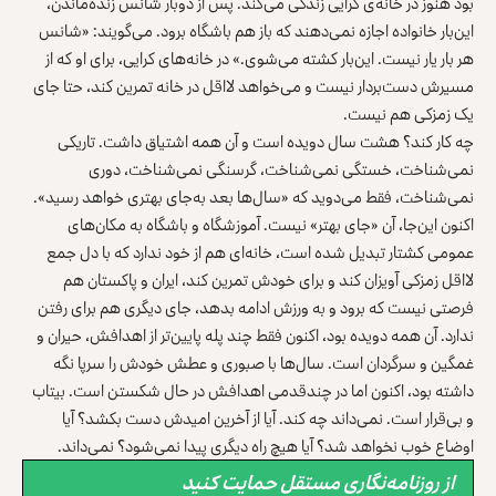
بود هنوز در خانه‌ی کرایی زندگی می‌کند. پس از دوبار شانس زنده‌ماندن،
این‌بار خانواده اجازه نمی‌دهند که باز هم باشگاه برود. می‌گویند: «شانس
هر بار یار نیست. این‌بار کشته می‌شوی.» در خانه‌های کرایی، برای او که از
مسیرش دست‌بردار نیست و می‌خواهد لااقل در خانه تمرین کند، حتا جای
یک زمزکی هم نیست.
چه کار کند؟ هشت سال دویده است و آن همه اشتیاق داشت. تاریکی
نمی‌شناخت، خستگی نمی‌شناخت، گرسنگی نمی‌شناخت، دوری
نمی‌شناخت، فقط می‌دوید که «سال‌ها بعد به‌جای بهتری خواهد رسید».
اکنون این‌جا، آن «جای بهتر» نیست. آموزشگاه و باشگاه به مکان‌های
عمومی کشتار تبدیل شده است، خانه‌ای هم از خود ندارد که با دل جمع
لااقل زمزکی آویزان کند و برای خودش تمرین کند، ایران و پاکستان هم
فرصتی نیست که برود و به ورزش ادامه بدهد، جای دیگری هم برای رفتن
ندارد. آن همه دویده بود، اکنون فقط چند پله پایین‌تر از اهدافش، حیران و
غمگین و سرگردان است. سال‌ها با صبوری و عطش خودش را سرپا نگه
داشته بود، اکنون اما در چندقدمی اهدافش در حال شکستن است. بیتاب
و بی‌قرار است. نمی‌داند چه کند. آيا از آخرین امیدش دست بکشد؟ آيا
اوضاع خوب نخواهد شد؟ آيا هیچ راه دیگری پیدا نمی‌شود؟ نمی‌داند.
از روزنامه‌نگاری مستقل حمایت کنید