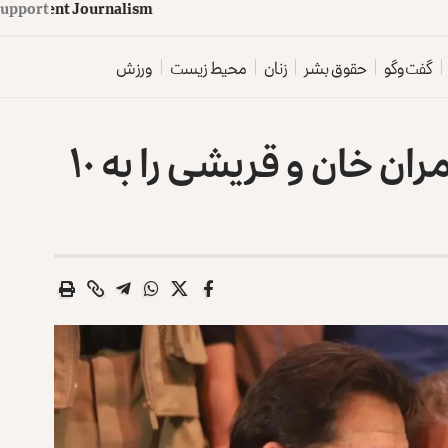
d
e
p
e
n
d
e
n
t
J
o
u
Support
r
n
a
l
i
s
m
گفت‌وگو
حقوق بشر
زنان
محیط زیست
ورزش
دادگاهی در پاکستان عمران خان و قریشی را به ۱۰