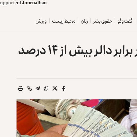
upport
d
e
p
e
n
d
e
n
t
J
o
u
r
n
a
l
i
s
m
گفت‌وگو
حقوق بشر
زنان
محیط زیست
ورزش
طالبان: ارزش افغانی در برابر دالر بیش از ۱۴ درصد