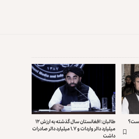
 است؟
طالبان: افغانستان سال گذشته به ارزش ۱۲
میلیارد دالر واردات و ۱.۷ میلیارد دالر صادرات
داشت