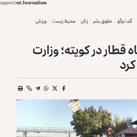
upport
d
e
p
e
n
d
e
n
t
J
o
u
r
n
a
l
i
s
m
گفت‌وگو
حقوق بشر
زنان
محیط زیست
ورزش
ه قطار در کویته؛ وزارت
کرد