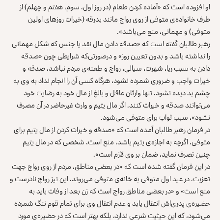
او افزوده است که «آماده کردن طعام (در روز اول، سوم، هفتم و چهلم) از
طرف خانواده‌ی متوفی از روی رواج مانند بدرقه (خیرات روزهای اولین
متوفی) و مهمانی، منع می‌باشد».
رهبر طالبان گفته است که «صدقه دادن مال نقد یا جنس که شکل مهمانی
را نداشته باشد و بدون تعیین روز» و درصورتی‌که شرایطی چون «صدقه
دادن به سبب ریا، شهرت، سیالی، رواج و طعنه‌ی مردم نباشد، صدقه و
خیرات واجب و ضروری شمرده نشود، هرگاه کسی آن را انجام نداد به وی به
چشم بد دیده نشود، تنها وارثان عاقل و بالغ از مال خود به رضایت خود
می‌توانند صدقه و خیرات کنند. اگر مال یتیم و وارث غیرحاضر در آن مصرف
نشود»، سبب ثواب برای متوفی می‌شود.
در فرمان رهبر طالبان آمده است که «صدقه و خیرات کردن از مال یتیم برای
متوفی، اگرچه به اجازه‌ی یتیم باشد، منع است، شخصی که در مال یتیم
چنین تصرف نماید، ضمان بر وی لازم است».
در این فرمان گفته شده است که «در بعضی مناطق، مردم از روی رواج جهت
تعزیت، در عید اول متوفی به خانه‌ی متوفی می‌روند، این نیز رواج نادرست و
منع است» و «در بعضی مناطق رواج است که زن بعد از وفات باید به
حضیره‌ی پدری‌اش انتقال یابد و عدم انتقال وی برای تمام قوم ننگ شمرده
می‌شود، که این حیثیت شرعی ندارد، بلکه بهتر است که در حضیره‌ی مورد