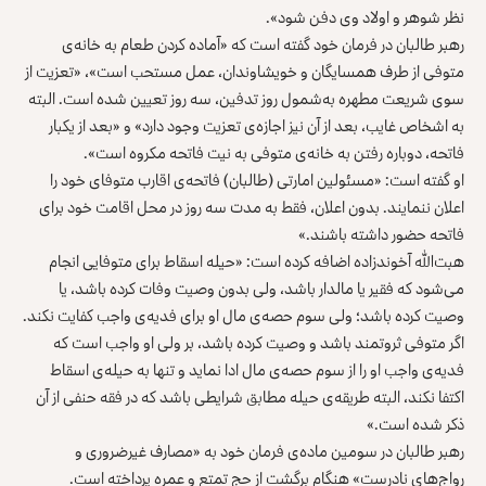
نظر شوهر و اولاد وی دفن شود».
رهبر طالبان در فرمان خود گفته است که «آماده کردن طعام به خانه‌ی
متوفی از طرف همسایگان و خویشاوندان، عمل مستحب است»، «تعزیت از
سوی شریعت مطهره به‌شمول روز تدفین، سه روز تعیین شده است. البته
به اشخاص غایب، بعد از آن نیز اجازه‌ی تعزیت وجود دارد» و «بعد از یکبار
فاتحه‌، دوباره رفتن به خانه‌ی متوفی به نیت فاتحه‌ مکروه است».
او گفته است: «مسئولین امارتی (طالبان) فاتحه‌ی اقارب متوفای خود را
اعلان ننمایند. بدون اعلان، فقط به مدت سه روز در محل اقامت خود برای
فاتحه‌ حضور داشته باشند.»
هبت‌الله آخوندزاده اضافه کرده است: «حیله اسقاط برای متوفایی انجام
می‌شود که فقیر یا مالدار باشد، ولی بدون وصیت وفات کرده باشد، یا
وصیت کرده باشد؛ ولی سوم حصه‌ی مال او برای فدیه‌ی واجب کفایت نکند.
اگر متوفی ثروتمند باشد و وصیت کرده باشد، بر ولی او واجب است که
فدیه‌ی واجب او را از سوم حصه‌ی مال ادا نماید و تنها به حیله‌ی اسقاط
اکتفا نکند، البته طریقه‌ی حیله مطابق شرایطی باشد که در فقه حنفی از آن
ذکر شده است.»
رهبر طالبان در سومین ماده‌ی فرمان خود به «مصارف غیرضروری و
رواج‌های نادرست» هنگام برگشت از حج تمتع و عمره پرداخته است.