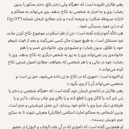
رهبر طالبان افزوده است که «هرگاه ولی دختر بالغ، دختر مذکور را بدون
رضایت وی و به اجبار به شخصی به نکاح بدهد، وی می‌تواند به محاکم و
ادارات مربوطه شکایت و عریضه کند» و باید مطابق فرمان شماره (۸۳/ج۱)
او در این مورد رسیدگی شود.
هبت‌الله آخوندزاده گفته است: «زن از نظر اسلام در موضوع نکاح کردن مانند
مرد مستقل است، به‌ هیچ صورت مال کسی نمی‌گردد و بعد از فوت شوهر
خود یا طلاق، بدون رضایت و مشوره‌ی وی، خانواده‌ی خسر و یا هم
خانواده‌ی پدر نمی‌تواند وی را به زور به شخص دیگری به نکاح بدهد‌. وی با
رضایت خود در جایی و با هر شخصی که بخواهد، مطابق اصول شرعی نکاح
کرده می‌تواند.»
او افزوده است: «مهری که در نکاح به زن داده می‌شود، حق زن است و
شخصی نمی‌تواند آن‌ را از وی بگیرد.»
رهبر طالبان در ادامه‌ی فرمان خود گفته است که «هرگاه شخصی بر دختر یا
زنی فیر کند یا کاکل وی را قطع کند و یا بالای وی چادر بیندازد، با این و یا
طریقه‌ی دیگر جبرا وی را خانم خود بپندارد، این عمل غیرشرعی و جرم است.
چنین اشخاص به محاکم امارت اسلامی (طالبان) معرفی شوند تا به سزای
جرم خویش برسند».
او همچنین گفته است که نامزدی که در آن عقد (ایجاب و قبول) در حضور