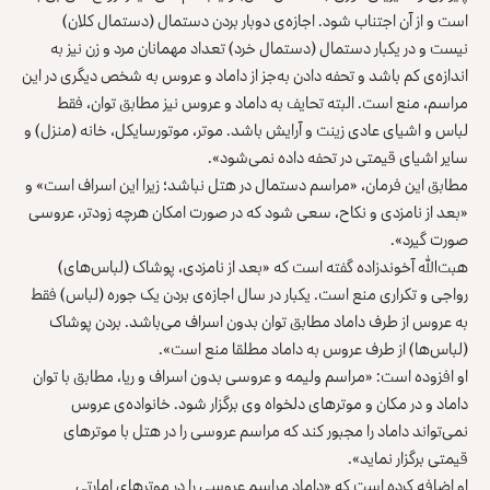
است و از آن اجتناب شود. اجازه‌ی دوبار بردن دستمال (دستمال کلان)
نیست و در یکبار دستمال (دستمال خرد) تعداد مهمانان مرد و زن نیز به
اندازه‌ی کم باشد و تحفه دادن به‌جز از داماد و عروس به شخص دیگری در این
مراسم‌، منع است. البته تحایف به داماد و عروس نیز مطابق توان، فقط
لباس و اشیای عادی زینت و آرایش باشد. موتر، موتورسایکل، خانه (منزل) و
سایر اشیای ‌قیمتی در تحفه داده نمی‌شود».
مطابق این فرمان، «مراسم دستمال در هتل‌ نباشد؛ زیرا این اسراف است» و
«بعد از نامزدی و نکاح، سعی شود که در صورت امکان هرچه زودتر، عروسی
صورت گیرد».
هبت‌الله آخوندزاده گفته است که «بعد از نامزدی، پوشاک (لباس‌های)
رواجی و تکراری منع است‌. یکبار در سال اجازه‌ی بردن یک جوره (لباس) فقط
به عروس از طرف داماد مطابق توان بدون اسراف می‌باشد. بردن پوشاک
(لباس‌ها) از طرف عروس به داماد مطلقا منع است».
او افزوده است: «مراسم ولیمه و عروسی بدون اسراف و ریا، مطابق با توان
داماد و در مکان و موترهای دلخواه وی برگزار شود. خانواده‌ی عروس
نمی‌تواند داماد را مجبور کند که مراسم عروسی را در هتل با موترهای
‌قیمتی برگزار نماید».
او اضافه کرده است که «داماد مراسم عروسی را در موترهای امارتی