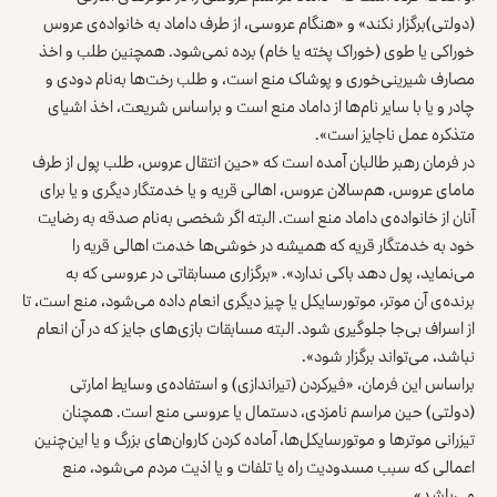
(دولتی)برگزار نکند» و «هنگام عروسی، از طرف داماد به خانواده‌ی عروس
خوراکی یا طوی (خوراک پخته یا خام) برده نمی‌شود. همچنین طلب و اخذ
مصارف شیرینی‌خوری و پوشاک منع است، و طلب رخت‌ها به‌نام دودی و
چادر و یا با سایر نام‌ها از داماد منع است و براساس شریعت، اخذ اشیای
متذکره عمل ناجایز است».
در فرمان رهبر طالبان آمده است که «حین انتقال عروس، طلب پول از طرف
مامای عروس، هم‌سالان عروس، اهالی قریه و یا خدمتگار دیگری و یا برای
آنان از خانواده‌ی داماد منع است. البته اگر شخصی به‌نام صدقه به رضایت
خود به خدمتگار قریه که همیشه در خوشی‌ها خدمت اهالی قریه را
می‌نماید، پول دهد باکی ندارد». «برگزاری مسابقاتی در عروسی که به
برنده‌ی آن موتر، موتورسایکل یا چیز دیگری انعام داده می‌شود، منع است، تا
از اسراف بی‌جا جلوگیری شود. البته مسابقات بازی‌های جایز که در آن انعام
نباشد، می‌تواند برگزار شود».
براساس این فرمان، «فیرکردن (تیراندازی) و استفاده‌ی وسایط امارتی
(دولتی) حین مراسم نامزدی، دستمال یا عروسی منع است. همچنان
تیزرانی موترها و موتورسایکل‌ها، آماده ‌کردن کاروان‌های بزرگ و یا این‌چنین
اعمالی که سبب مسدودیت راه یا تلفات و یا اذیت مردم می‌شود، منع
می‌باشد».