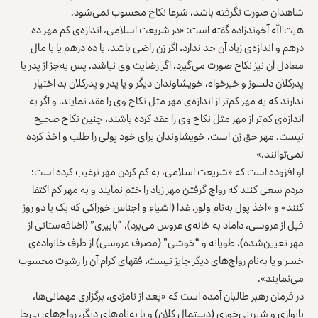
شاهدان صورت نگرفته باشد، شرعا نکاح محسوب نمی‌شود.
هبت‌الله آخوندزاده گفته است: «در شریعت اسلامی، اندازه‌ی کم مهر ده
درهم و اندازه‌ی زیاد آن حد ندارد، اگر زن راضی باشد، با ده درهم یا با مال
معادل آن نیز نکاح صورت می‌گیرد، اگر رضایت وی نباشد، پس به‌جز از پدر یا
پدرکلان دلسوز و خیرخواه، خویشاوندان دیگر و یا پدر و پدرکلان بد اختیار
ندارند که به مهر کم‌تر از اندازه‌ی مهر مثل نکاح وی را عقد نمایند. و اگر به
اندازه‌ی کم‌تر از مهر مثل نکاح وی را عقد کرده باشند، چنین نکاح صحیح
نیست. مهر حق زن است، خویشاوندان برای خود پولی را طلب و اخذ کرده
نمی‌توانند.»
او افزوده است که «شریعت اسلامی، به کم کردن مهر ترغیب کرده است؛
مردم سعی کنند که رواج گرفتن مهر زیاد را ختم نمایند و به مهر کم اکتفا
کنند» و «اخذ پول به‌نام ولور، غذا (اشیاء و اجناس خوراکی که یک یا دو روز
قبل از عروسی، داماد به خانه‌ی عروس می‌برد)، “بابیری” (اضافه‌ستانی از
مهر تعیین‌شده)، طویانه و “خوشی” (مصرف عروسی) از طرف خانواده‌ی
خسر و یا به‌نام رواج‌های دیگر جایز نیست، فقهای کرام آن را رشوت محسوب
می‌نمایند».
در فرمان رهبر طالبان آمده است که «بعد از نامزدی، برگزاری مهمانی‌ها،
پایوازی و شیرینی‌خوری (دستمال کلان) و یا به‌نام‌های دیگر، رواج‌های بی‌جا