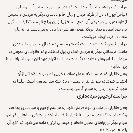
در این فرمان همچنین آمده است که «در عروسی یا بعد از آن، رونمایی
(لباس/پول) دادن از طرف مردان و زنان خانواده‌های دیگر به عروس و سپس
از طرف عروس در عوض آن، منع است؛ زیرا از این رواج ناپسند تکلیف سنگین
به‌وجود آمده و بدتر این‌که عوض هر شیء را دوباره می‌دهند که به‌جای
محبت، نفرت ایجاد می‌کند».
در این فرمان گفته شده است که «در مراسم دستمال، به‌جز از خانواده‌ی
داماد، مهمانان دیگر به عروس تحفه‌ی پول ندهند و نه خانواده‌ی عروس به
مهمانان لباس‌ها و تحایف دیگر بدهند. البته اکرام مهمانان بدون اسراف و ریا
پروا ندارد».
رهبر طالبان گفته است که «بدل عواقب خوبی ندارد و حتاالامکان از آن‌
اجتناب شود. در صورت بدل، تعیین و پرداخت مهر ضروری است. علما در
مورد کراهیت بدل به مردم آگاهی بدهند».
مراسم ترحیم و مرده‌داری
رهبر طالبان در ماده‌ی دوم فرمان خود به مراسم ترحیم و مرده‌داری پرداخته
و گفته است که «در بعضی مناطق از طرف خانواده‌ی متوفی به اهالی قریه و
مردم دیگر در روزهای معین طعام و مهمانی ترتیب داده می‌شود که فقها آن
را منع نموده‌اند».