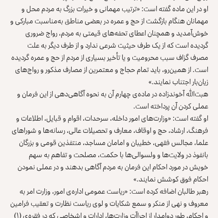
او در این ماده گفته است: «ترتیب مهمانی و خیرات بزرگ به مردم محل و
مهمانان هنگام بازگشت از حج و عمره در بعضی مناطق به‌مناسبت مبارکی و
خوش‌آمدید و همچنان اعطای تحفه‌های قیمتی به مردم، رواج ضروری
گردیده است که از یک طرف حیثیت شرعی ندارد و از طرف دیگر به علت
مصرف گزاف سبب محرومیت و یا تأخیر بسیاری از مردم از حج و عمره گردیده
است‌. از همین‌رو، باید تمام حجاج و معتمرین از مصارف مذکور و رواج‌های
زیان‌بار اجتناب نمایند.»
هبت‌الله آخوندزاده در ماده‌ی چهارم آن به نحوه آگاهی‌دهی از این فرمان و
عملی کردن آن پرداخته است.
او گفته است: «وزارت‌های امور داخله، سرحدات، اقوام و قبایل، اطلاعات و
فرهنگ، ارشاد، حج و اوقاف، معارف و تحصیلات عالی، رسانه‌ها و شوراهای
علما، مجالس فقهی، خطیبان و امامان مساجد، منتفذین قومی و بزرگان
بانفوذ در ولایت‌ها و ولسوالی‌ها با حکمت، مصلحت و تفاهم به سهم
خویش در مورد احکام این فرمان به مردم آگاهی بدهند و در عملی نمودن
احکام فوق کوشش نمایند.»
رهبر طالبان اضافه کرده است: «ریاست عمومی اداره‌ی امور، وزارت امر به
معروف و نهی از منکر و سمع شکایات و لوی ریاست نظارت و تعقیب فرامین
و احکام، طور دوامدار از اجراآت وزارت‌ها، ادارات و اشخاصی که در فقره‌ی (۱)