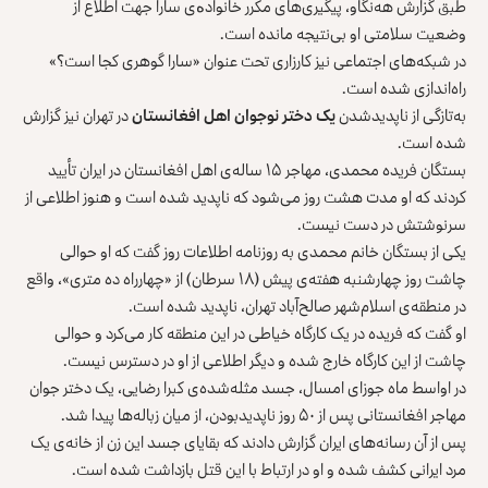
طبق گزارش هه‌نگاو، پیگیری‌های مکرر خانوادە‌ی سارا جهت اطلاع ‏از
وضعیت سلامتی او بی‌نتیجه مانده است‎.‎
در شبکه‌های اجتماعی نیز کارزاری تحت عنوان «سارا گوهری ‏کجا است؟»
راه‌اندازی شده است.‏
به‌تازگی از ناپدیدشدن
یک دختر نوجوان اهل افغانستان
در تهران ‏نیز گزارش
شده است.‏
بستگان فریده محمدی، مهاجر ۱۵ ساله‌ی اهل افغانستان در ایران ‏تأیید
کردند که او مدت هشت روز می‌شود که ناپدید شده است و ‏هنوز اطلاعی از
سرنوشتش در دست نیست.‏
یکی از بستگان خانم محمدی به روزنامه اطلاعات روز گفت که او ‏حوالی
چاشت روز چهارشنبه هفته‌ی پیش (۱۸ سرطان) از ‌‏«چهارراه ده متری»، واقع
در منطقه‌ی اسلام‌شهر صالح‌آباد تهران، ‏ناپدید شده است‎.‎
او گفت که فریده در یک کارگاه خیاطی در این منطقه کار می‌کرد ‏و حوالی
چاشت از این کارگاه خارج شده و دیگر اطلاعی از او در ‏دسترس نیست.‏
در اواسط ماه جوزای امسال، جسد مثله‌شده‌ی کبرا رضایی، یک ‏دختر جوان
مهاجر افغانستانی پس از ۵۰ روز ناپدیدبودن، از میان ‏زباله‌ها پیدا شد‎.‎
پس از آن رسانه‌های ایران گزارش دادند که بقایای جسد این زن از ‏خانه‌ی یک
مرد ایرانی کشف شده و او در ارتباط با این قتل ‏بازداشت شده است‎.‎