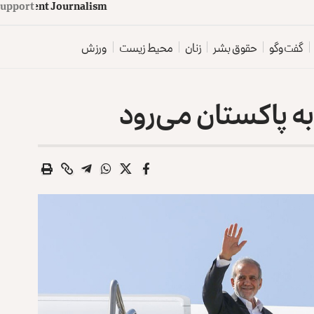
upport
d
e
p
e
n
d
e
n
t
J
o
u
r
n
a
l
i
s
m
گفت‌وگو
حقوق بشر
زنان
محیط زیست
ورزش
به پاکستان می‌رود