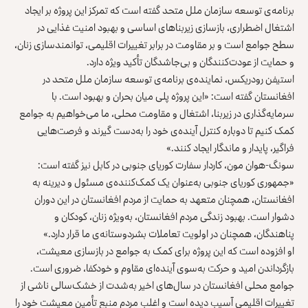
برنامه‌ی توسعه سازمان ملل متحد گفته است که تمرکز این پروژه بر ایجاد
اشتغال اضطراری، بازسازی زیربناهای اساسی و بهبود امنیت غذایی در
سطح جوامع است و بر مقاومت در برابر تغییرات اقلیمی، توانمندسازی زنان،
و حمایت از عودت‌کنندگان و بی‌جاشدگان تأکید ویژه دارد.
استیفن رودریکس، نماینده‌ی برنامه‌ی توسعه سازمان ملل متحد در
افغانستان گفته است: «این پروژه پلی میان بحران و بهبود است. با
سرمایه‌گذاری در زیربنا، اشتغال و مقاومت محلی، ما می‌خواهیم به جوامع
کمک کنیم تا دوباره کنترل آینده‌ی خود را به‌دست گیرند و فرصت‌هایی
فراگیر، پایدار و ماندگار ایجاد کنند.»
سونگ-هوان مون، کاردار سفارت کوریای جنوبی در کابل نیز گفته است:
«جمهوری کوریای جنوبی به‌عنوان یک کمک‌کننده‌ی مسئول و دیرینه به
افغانستان، همچنان متعهد به حمایت از مردم افغانستان در این دوران
دشوار است. بهبود زندگی مردم افغانستان، به‌ویژه زنان، کودکان و
پناهندگان، همچنان در اولویت تعاملات بشردوستانه‌ی ما قرار دارد.»
او افزوده است که این پروژه برای کمک به جوامع در بازسازی معیشت،
بازگرداندن امید و حرکت به‌سوی آینده‌ای مقاوم و خودکفا، ضروری است.
جوامع محلی افغانستان در سال‌های اخیر به‌شدت از خشک‌سالی ناشی از
تغییرات اقلیمی آسیب دیده است و اغلب مردم منبع تأمین معیشت خود را