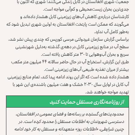
جمعیت شهری افغا‌نستان در کابل زندگی می‌کنند؛ ‏شهری که اکنون با
جدی‌ترین بحران زیست‌محیطی و کم‌آبی ‏مواجه است. ‏
کارشناسان درباره‌ی کاهش آب‌های زیرزمینی کابل هشدار ‌‏داده‌اند و
می‌گویند که ممکن است پایتخت افغانستان به اولین ‌‏شهری تبدیل شود که
به‌طور کامل آب ندارد.‏
براساس گزارش سازمان غیردولتی مرسی کورپس که چندی ‌‏پیش نشر شد،
سطح آب در منابع زیرزمینی کابل در دهه‌ی ‌‏گذشته به‌دلیل شهرنشینی
سریع و بحران آب‌‌وهوایی تا ۳۰ ‌‏متر کاهش یافته است.‏
طبق این گزارش، استخراج آب در حال حاضر سالانه ۴۴ ‌‏میلیون متر مکعب
بیشتر از میزان تغذیه طبیعی آب‌های ‌‏زیرزمینی است.
هشدار داده شده است که اگر این روند ادامه پیدا کند، تمام ‏منابع ‏زیرزمینی
آب کابل در اوایل سال ۲۰۳۰ خشک ‏و ‏هفت میلیون باشنده‌ی این شهر با
تهدید مواجه خواهند شد.‏
از روزنامه‌نگاری مستقل حمایت کنید
محدودیت‌های گسترده بر رسانه‌ها و فضای عمومی در افغانستان،
دسترسی شهروندان به اطلاعات مستقل را محدود کرده است. در
چنین شرایطی، «اطلاعات روز» متعهدانه و مستقل به کار خود ادامه