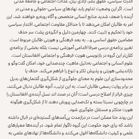
قدرت سیاسی، حقوق بشر، آزادی بیان، عدالت اجتماعی و جامعه مدنی
است. اگر این وضعیت تداوم یابد نهادهای سیاسی-حقوقی و مدنی در
آینده با ضعف شدید منابع انسانی متخصص و آگاه روبه‌رو خواهند شد. این
امر به طالبان امکان می‌دهد تا با حداقل مقاومت اجتماعی، اقتدار سیاسی
خود را تحکیم و تثبیت کنند. چهارمین دلیل و انگیزه‌ی پشت سر حذف
مضامین حقوق اساسی و… به بعد فرهنگی و هویتی طالبان مربوط است.
تغییر برنامه‌ی درسی صرفا اقدامی آموزشی نیست بلکه بخشی از برنامه‌ی
کلان‌تر این گروه در بازنویسی هویت فرهنگی و اجتماعی افغانستان است.
علوم انسانی و اجتماعی به‌دلیل ماهیت چندصدایی خود، امکان گفت‌وگو و
بازاندیشی هویتی و پذیرش تکثر و تنوع را فراهم می‌کند. حذف یا
محدودسازی این علوم به معنای جلوگیری از شکل‌گیری گفتمان‌های بدیل
در برابر روایت رسمی طالبان است. به این ترتیب، آنچه طالبان دنبال می‌کنند،
چیزی فراتر از اصلاح درسی است؛ آنان در صدد اند نسل آینده‌ی افغانستان را
در چارچوبی نسبتا بسته و تک‌صدایی پرورش دهند تا از شکل‌گیری هرگونه
هویت متکثر و مستقل جلوگیری شود.
این روند حتا ممکن است در درازمدت پی‌آمدهای گسترده‌ای در قبال داشته
باشد که برای خود حکومت این گروه ناگوار تمام شود. در آینده‌ها معیارهای
علمی و کیفیت دانشگاه‌ها افول می‌کنند و دانشگاه‌ها از نهادهای علمی به