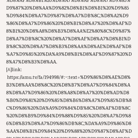
%D8%AF%D8%B1%20%D8%A7%D8%AF%D8%A7%D9%85%
D9%87%20%D8%AA%D9%82%D8%B1%D8%B1%20%D9%85
%D9%84%D8%A7%D9%87%D8%A7%DB%8C,%D8%A2%D9
%86%D8%A7%D9%86%20%D8%B1%D8%A7%20%D8%AF%D
8%B1%20%D8%A8%D8%B3%D8%AA%E2%80%8C%D9%87%
D8%A7%DB%8C%20%D8%A7%D8%AF%D8%A7%D8%B1%D
B%8C%20%D8%A7%D8%B3%D8%AA%D8%AE%D8%AF%D8
%A7%D9%85%20%DA%A9%D8%B1%D8%AF%D9%87%20%D
8%A7%D8%B3%D8%AA.
[۸]
link:
https://amu.tv/fa/194998/#:~:text=%D9%86%D8%AE%D8%
B3%D8%AA%D8%8C%20%D8%B7%D8%A7%D9%84%D8%A
8%D8%A7%D9%86%20%D8%A8%D8%A7%20%D8%AD%D8
%B0%D9%81%20%D9%85%D8%B6%D8%A7%D9%85%DB%8
C%D9%86%20%DA%A9%D9%84%DB%8C%D8%AF%DB%8C
%20%D8%B9%D9%84%D9%88%D9%85%20%D8%A7%D9%8
6%D8%B3%D8%A7%D9%86%DB%8C,%DA%A9%D9%86%D8
%AA%D8%B1%D9%84%20%D9%88%20%D9%87%D8%AF%D