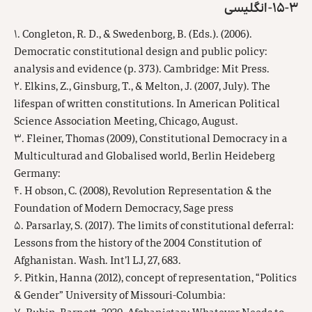
۱۵-۳- انگلیسی
۱. Congleton, R. D., & Swedenborg, B. (Eds.). (2006).
Democratic constitutional design and public policy:
analysis and evidence (p. 373). Cambridge: Mit Press.
۲. Elkins, Z., Ginsburg, T., & Melton, J. (2007, July). The
lifespan of written constitutions. In American Political
Science Association Meeting, Chicago, August.
۳. Fleiner, Thomas (2009), Constitutional Democracy in a
Multiculturad and Globalised world, Berlin Heideberg
Germany:
۴. H obson, C. (2008), Revolution Representation & the
Foundation of Modern Democracy, Sage press
۵. Parsarlay, S. (2017). The limits of constitutional deferral:
Lessons from the history of the 2004 Constitution of
Afghanistan. Wash. Int’l LJ, 27, 683.
۶. Pitkin, Hanna (2012), concept of representation, “Politics
& Gender” University of Missouri-Columbia: