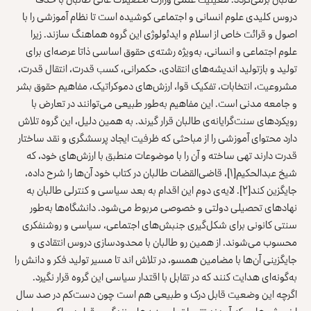
دروس کلیدی علوم انسانی و اجتماعی کوشیده است تا نظام آموزشی را با
اصول و قرائت خاص از اسلام و ایدئولوژی این گروه هماهنگ سازند. زیرا
علوم اجتماعی و انسانی، به‌ویژه رشته‌ی حقوق اساسی ذاتا عرصه‌ای برای
تولید و بازتولید اندیشه‌های انتقادی، حکمرانی، کسب قدرت، انتقال قدرت،
مشروعیت، انتخابات، تفکیک قوا، ارزش‌های دموکراتیک، مفاهیم حقوق بشر
و جامعه مدنی است. این مفاهیم به‌طور طبیعی می‌توانند در تعارض با
رویکردهای سنت‌گرایانه‌ی طالبان قرار گیرند. به همین دلیل، این گروه تلاش
دارد محتوای آموزشی را از مباحثی که ظرفیت ایجاد پرسشگری و نقد ساختار
قدرت دارند تهی ساخته و آن را با موضوعات منطبق با ارزش‌های خود، که
شیخ عبدالحکیم
[۱]
، قاضی‌القضات طالبان در کتاب خود آن‌ها را شرح داده،
جایگزین کند
[۲]
. لایه‌ی دوم این اقدام به بعد سیاسی و کنترلی طالبان به
نهادهای تحصیلی دولتی و خصوصی مربوط می‌شود. دانشگاه‌ها به‌طور
سنتی کانونی برای شکل‌گیری جنبش‌های اجتماعی، سیاسی و روشنفکری
محسوب می‌شوند. از همین رو طالبان با محدودسازی دروس انتقادی و
جایگزینی آن‌ها با مضامین همسو، در تلاش ‌اند تا مسیر تولید فکر و دانش را
به‌گونه‌ای هدایت کنند که در تقابل با اقتدار سیاسی این گروه قرار نگیرد.
اگرچه این وضعیت قابل درک و طبیعی هم است چون دست‌کم در صد سال