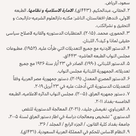
سعود، الرياض.
۲. الحقانی، عبدالحکیم. (۱۴۴۳ق).
الامارة الاسلامیة و نظامها
، الطبعه
الاولی، قندهار-افغانستان، الناشر: مکتبه دارالعلوم الشرعیه-دارالبحث و
التحقیق و نشرالکتب.
۳. الحموری، محمد. (۲۰۱۵). المتطلبات الدستوریه والقانیه لاصلاح سیاسی
حقیقی لماذا و کیف؟، اللبنان.
۴. الدستور الاردنیه مع جميع التعديلات التي طرأت عليه. (۱۹۵۲). مطبوعات
مجلس النواب الطبعه العاشره- ۱۴۴۳ق.
۵. الدستور اللبنانی. (۱۹۹۰). الصادر في ۲۳ أیار سنة ۱۹۲۶ مع جمیع
تعدیلاته، الجمهوریة اللبنانیة مجلس النواب.
۶. الدستور المصري المعدل. (۲۰۱۹). دستور جمهورية مصر العربية وفقاً
للتعديلات الدستورية التي أدخلت عليه في ۲۳ أبريل ۲۰۱۹.
۷. دستور جمهریه العراق. (۲۰۰۵). مجلس النواب الدائره الاعلامیه، الطبعه
الخامسه-بغداد ۲۰۱۱.
۸. الغريباوي، نغيمش جليف. (۲۰۲۱). المعالجة الدستورية للنقص
الدستوري ” تشخيص ومعالجات دراسة في اطار دستور العراق لسنة ۲۰۰۵،
جامعة بغداد كلية القانون، / الجزء الرابع / المجلد / ۳۶.
۹. النظام الاساس للحكم في المملكة العربية السعودية. (۱۴۳۱ق).