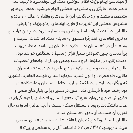
از مهندسی ایدئولوژیک نظام آموزشی است. این مهندسی، با ترکیب سه
عنصر حذف، جایگزینی و مشروعیت‌بخشی انجام می‌شود: حذف نیروهای
متخصص، منتقد و زن؛ جایگزینی آنان با نیروهای وفادار به طالبان و مرد؛ و
مشروعیت‌بخشی این تغییرات از طریق نهادهای ایدئولوژیک و تبلیغی
طالبانی. در آینده ثمرات نامطلوب این روند معلوم می‌شود. چنین فرآیندی
در تاریخ نظام‌های اقتدارگرا مسبوق به سابقه است، اما شدت، سرعت و
وسعت آن در افغانستان تحت حکومت طالبان بی‌سابقه به ‌نظر می‌رسد.
پی‌آمدهای چنین تحولاتی بسیار فراتر از محیط دانشگاهی خواهد بود.
«حذف زنان، فرار مغزها، کوچ دسته‌جمعی جوانان از نهادهای تحصیلات
عالی دولتی و خصوصی و سرکوب آزادی علمی»، در درازمدت به بحران
دانایی، فقر معرفت و افول شدید سرمایه انسانی خواهد انجامید. کشوری
که روزگاری در تلاش بود با کمک زنان، استادان، محققان و دانشگاه‌های
روبه‌رشد، خود را بازسازی کند، اکنون در مسیر ویرانی بنیان‌های علمی و
فکری‌اش قدم برمی‌دارد. هیچ توسعه‌ی انسانی، اقتصادی یا فرهنگی‌ای در
غیاب دانشگاه‌های پویا و مستقل ممکن نیست و آنچه طالبان امروز در حال
تخریب آن هستند، آینده‌ی افغانستان است.
طالبان با اتخاذ رویکردی که زنان را فاقد اهلیت حضور در فضای عمومی
می‌داند (روسو، ۱۳۹۷، ص ۱۶۷)، اساسا آنان را به سطحی پایین‌تر از