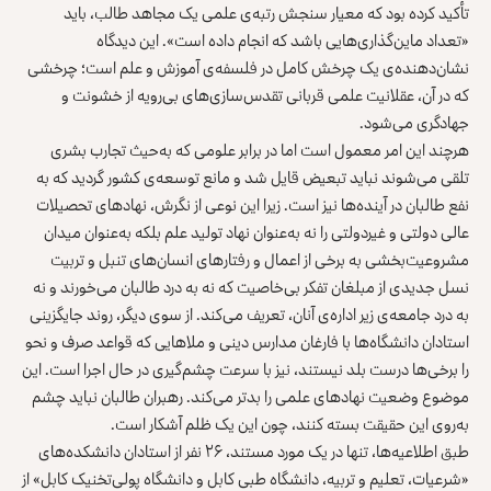
تأکید کرده بود که معیار سنجش رتبه‌ی علمی یک مجاهد طالب، باید
«تعداد ماین‌گذاری‌هایی باشد که انجام داده است». این دیدگاه
نشان‌دهنده‌ی یک چرخش کامل در فلسفه‌ی آموزش و علم است؛ چرخشی
که در آن، عقلانیت علمی قربانی تقدس‌سازی‌های بی‌رویه از خشونت و
جهادگری می‌شود.
هرچند این امر معمول است اما در برابر علومی که به‌حیث تجارب بشری
تلقی می‌شوند نباید تبعیض قایل شد و مانع توسعه‌ی کشور گردید که به
نفع طالبان در آینده‌ها نیز است. زیرا این نوعی از نگرش، نهادهای تحصیلات
عالی دولتی و غیردولتی را نه به‌عنوان نهاد تولید علم بلکه به‌عنوان میدان
مشروعیت‌بخشی به برخی از اعمال و رفتارهای انسان‌های تنبل و تربیت
نسل جدیدی از مبلغان تفکر بی‌خاصیت که نه به درد طالبان می‌خورند و نه
به درد جامعه‌ی زیر اداره‌ی آنان، تعریف می‌کند. از سوی دیگر، روند جایگزینی
استادان دانشگاه‌ها با فارغان مدارس دینی و ملاهایی که قواعد صرف و نحو
را برخی‌ها درست بلد نیستند، نیز با سرعت چشم‌گیری در حال اجرا است. این
موضوع وضعیت نهادهای علمی را بدتر می‌کند. رهبران طالبان نباید چشم
به‌روی این حقیقت بسته کنند، چون این یک ظلم آشکار است.
طبق اطلاعیه‌ها، تنها در یک مورد مستند، ۲۶ نفر از استادان دانشکده‌های
«شرعیات، تعلیم و تربیه، دانشگاه طبی کابل و دانشگاه پولی‌تخنیک کابل» از