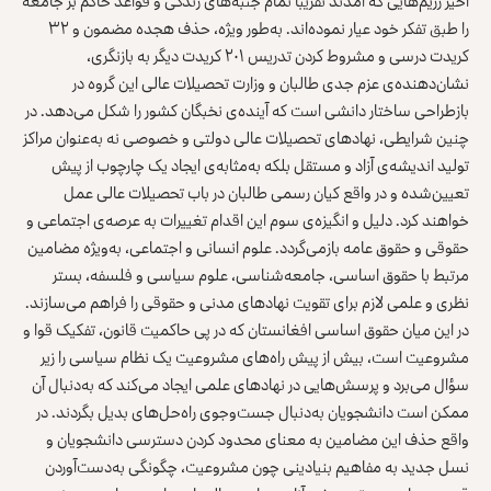
اخیر رژیم‌هایی که آمدند تقریبا تمام جنبه‌های زندگی و قواعد حاکم بر جامعه
را طبق تفکر خود عیار نموده‌اند. به‌طور ویژه، حذف هجده مضمون و ۳۲
کریدت درسی و مشروط کردن تدریس ۲۰۱ کریدت دیگر به بازنگری،
نشان‌دهنده‌ی عزم جدی طالبان و وزارت تحصیلات عالی این گروه در
بازطراحی ساختار دانشی است که آینده‌ی نخبگان کشور را شکل می‌دهد. در
چنین شرایطی، نهادهای تحصیلات عالی دولتی و خصوصی نه به‌عنوان مراکز
تولید اندیشه‌ی آزاد و مستقل بلکه به‌مثابه‌ی ایجاد یک چارچوب از پیش
تعیین‌شده و در واقع کیان رسمی طالبان در باب تحصیلات عالی عمل
خواهند کرد. دلیل و انگیزه‌ی سوم این اقدام تغییرات به عرصه‌ی اجتماعی و
حقوقی و حقوق عامه بازمی‌گردد. علوم انسانی و اجتماعی، به‌ویژه مضامین
مرتبط با حقوق اساسی، جامعه‌شناسی، علوم سیاسی و فلسفه، بستر
نظری و علمی لازم برای تقویت نهادهای مدنی و حقوقی را فراهم می‌سازند.
در این میان حقوق اساسی افغانستان که در پی حاکمیت قانون، تفکیک قوا و
مشروعیت است، بیش از پیش راه‌های مشروعیت یک نظام سیاسی را زیر
سؤال می‌برد و پرسش‌هایی در نهادهای علمی ایجاد می‌کند که به‌دنبال آن
ممکن است دانشجویان به‌دنبال جست‌وجوی راه‌حل‌های بدیل بگردند. در
واقع حذف این مضامین به معنای محدود کردن دسترسی دانشجویان و
نسل جدید به مفاهیم بنیادینی چون مشروعیت، چگونگی به‌دست‌آوردن