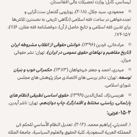
لیسانس، کابل: وزارت تحصیلات عالی افغانستان.
محمودی، سید جلال. (۲۰۱۸)، رویارویی گفتمان سنت‌گرایی و
تجددخواهی در ساحت فقه اسلامی (نگاهی تاریخی به نخستین تلاش‌ها
برای تقنین فقه اسلامی و نتایجِ حاصل از آن). دوفصلنامه فقه مقارن، ۶(۱۱)،
۱۵۷-۱۷۴.‎
مرادخانی، فردین (۱۳۹۶).
خوانش حقوقی از انقلاب مشروطه ایران
(تاریخ مفاهیم و نهاهای حقوق عمومی در ایران)
، تهران: نشر حقوقی
میزان.
میدری، احمد و جعفر خیرخواهان (۱۳۸۳).
حکمرانی خوب و بنیان
توسعه
، تهران: دفتر بررسی های اقتصادی مرکز پژوهش های مجلس
شورای اسلامی.
هریسی‌نژاد، کمال‌الدین (۱۳۹۹).
حقوق اساسی تطبیقی (نظام های
پارلمانی، ریاستی، مختلط و اقتدارگر)، چاپ دوازدهم
، تهران: ناشر آیدین.
۱۵-۲- عربی:
۱. الحديثي، إبراهيم محمد. (۲۰۱۲). تعديل النظام الأساسي للحكم فی
المملکه العربية السعودية، كلية الحقوق والعلوم السياسية، جامعة الملك