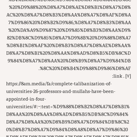
%20%D9%88%20%D8%A7%D8%AE%D8%B1%D8%A7%D8%
AC%20%D8%A7%D8%B3%D8%AA%D8%A7%D8%AF%D8%A
7%D9%86%20%D8%B2%D9%86,%D8%A7%D8%B3%D8%AA
%20%DA%A9%D9%87%20%D9%85%D8%B3%D8%AA%D9%
82%DB%8C%D9%85%D8%A7%D9%8B%20%D9%88%D8%A7
%D8%B1%D8%AF%20%D8%B3%D8%A7%D8%AE%D8%AA%
D8%A7%D8%B1%20%D8%AA%D8%AD%D8%B5%DB%8C%D
9%84%D8%A7%D8%AA%20%D8%B9%D8%A7%D9%84%DB
%8C%20%D8%B4%D9%88%D9%86%D8%AF.
. link:
[۷]
https://8am.media/fa/complete-talibanization-of-
universities-26-professors-and-mullahs-have-been-
appointed-in-four-
universities/#:~:text=%D9%88%D8%B2%D8%A7%D8%B1%
D8%AA%20%D8%AA%D8%AD%D8%B5%DB%8C%D9%84%
D8%A7%D8%AA%20%D8%B9%D8%A7%D9%84%DB%8C%2
0%D8%B7%D8%A7%D9%84%D8%A8%D8%A7%D9%86%20