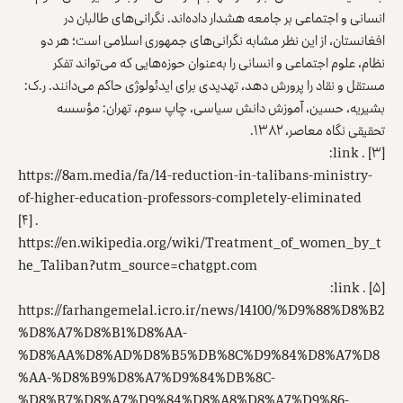
انسانی و اجتماعی بر جامعه هشدار داده‌اند. نگرانی‌های طالبان در
افغانستان، از این نظر مشابه نگرانی‌های جمهوری اسلامی است؛ هر دو
نظام، علوم اجتماعی و انسانی را به‌عنوان حوزه‌هایی که می‌تواند تفکر
مستقل و نقاد را پرورش دهد، تهدیدی برای ایدئولوژی حاکم می‌دانند. ر.ک:
بشیریه، حسین، آموزش دانش سیاسی، چاپ سوم، تهران: مؤسسه
تحقیقی نگاه معاصر، ۱۳۸۲.
. link:
[۳]
https://8am.media/fa/14-reduction-in-talibans-ministry-
of-higher-education-professors-completely-eliminated
[۴]
.
https://en.wikipedia.org/wiki/Treatment_of_women_by_t
he_Taliban?utm_source=chatgpt.com
. link:
[۵]
https://farhangemelal.icro.ir/news/14100/%D9%88%D8%B2
%D8%A7%D8%B1%D8%AA-
%D8%AA%D8%AD%D8%B5%DB%8C%D9%84%D8%A7%D8
%AA-%D8%B9%D8%A7%D9%84%DB%8C-
%D8%B7%D8%A7%D9%84%D8%A8%D8%A7%D9%86-