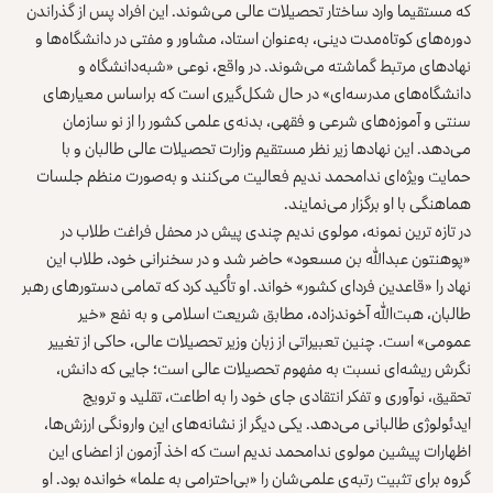
که مستقیما وارد ساختار تحصیلات عالی می‌شوند. این افراد پس از گذراندن
دوره‌های کوتاه‌مدت دینی، به‌عنوان استاد، مشاور و مفتی در دانشگاه‌ها و
نهادهای مرتبط گماشته می‌شوند. در واقع، نوعی «شبه‌دانشگاه و
دانشگاه‌های مدرسه‌ای» در حال شکل‌گیری است که براساس معیارهای
سنتی و آموزه‌های شرعی و فقهی، بدنه‌ی علمی کشور را از نو سازمان
می‌دهد. این نهادها زیر نظر مستقیم وزارت تحصیلات عالی طالبان و با
حمایت ویژه‌ای ندامحمد ندیم فعالیت می‌کنند و به‌صورت منظم جلسات
هماهنگی با او برگزار می‌نمایند.
در تازه ‌ترین نمونه، مولوی ندیم چندی پیش در محفل فراغت طلاب در
«پوهنتون عبدالله بن مسعود» حاضر شد و در سخنرانی خود، طلاب این
نهاد را «قاعدین فردای کشور» خواند. او تأکید کرد که تمامی دستورهای رهبر
طالبان، هبت‌الله آخوندزاده، مطابق شریعت اسلامی و به نفع «خیر
عمومی» است. چنین تعبیراتی از زبان وزیر تحصیلات عالی، حاکی از تغییر
نگرش ریشه‌ای نسبت به مفهوم تحصیلات عالی است؛ جایی که دانش،
تحقیق، نوآوری و تفکر انتقادی جای خود را به اطاعت، تقلید و ترویج
ایدئولوژی طالبانی می‌دهد. یکی دیگر از نشانه‌های این وارونگی ارزش‌ها،
اظهارات پیشین مولوی ندامحمد ندیم است که اخذ آزمون از اعضای این
گروه برای تثبیت رتبه‌ی علمی‌شان را «بی‌احترامی به علما» خوانده بود. او