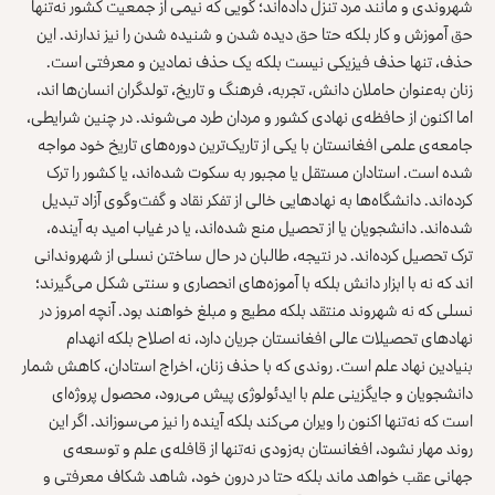
شهروندی و مانند مرد تنزل داده‌اند؛ گویی که نیمی از جمعیت کشور نه‌تنها
حق آموزش و کار بلکه حتا حق دیده ‌شدن و شنیده‌ شدن را نیز ندارند. این
حذف، تنها حذف فیزیکی نیست بلکه یک حذف نمادین و معرفتی است.
زنان به‌‌عنوان حاملان دانش، تجربه، فرهنگ و تاریخ، تولدگران انسان‌ها اند،
اما اکنون از حافظه‌ی نهادی کشور و مردان طرد می‌شوند. در چنین شرایطی،
جامعه‌ی علمی افغانستان با یکی از تاریک‌ترین دوره‌های تاریخ خود مواجه
شده است. استادان مستقل یا مجبور به سکوت شده‌اند، یا کشور را ترک
کرده‌اند. دانشگاه‌ها به نهادهایی خالی از تفکر نقاد و گفت‌وگوی آزاد تبدیل
شده‌اند. دانشجویان یا از تحصیل منع شده‌اند، یا در غیاب امید به آینده،
ترک تحصیل کرده‌‌اند. در نتیجه، طالبان در حال ساختن نسلی از شهروندانی
‌اند که نه با ابزار دانش بلکه با آموزه‌های انحصاری و سنتی شکل می‌گیرند؛
نسلی که نه شهروند منتقد بلکه مطیع و مبلغ خواهند بود. آنچه امروز در
نهادهای تحصیلات عالی افغانستان جریان دارد، نه اصلاح بلکه انهدام
بنیادین نهاد علم است. روندی که با حذف زنان، اخراج استادان، کاهش شمار
دانشجویان و جایگزینی علم با ایدئولوژی پیش می‌رود، محصول پروژه‌ای
است که نه‌تنها اکنون را ویران می‌کند بلکه آینده را نیز می‌سوزاند. اگر این
روند مهار نشود، افغانستان به‌زودی نه‌تنها از قافله‌ی علم و توسعه‌ی
جهانی عقب خواهد ماند بلکه حتا در درون خود، شاهد شکاف معرفتی و