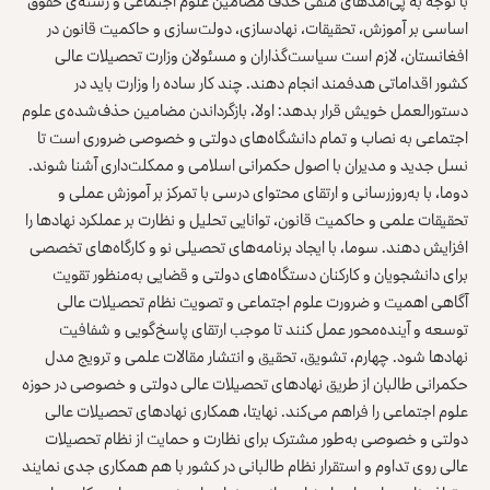
با توجه به پی‌آمدهای منفی حذف مضامین علوم اجتماعی و رشته‌ی حقوق
اساسی بر آموزش، تحقیقات، نهادسازی، دولت‌سازی و حاکمیت قانون در
افغانستان، لازم است سیاست‌گذاران و مسئولان وزارت تحصیلات عالی
کشور اقداماتی هدفمند انجام دهند. چند کار ساده را وزارت باید در
دستورالعمل خویش قرار بدهد: اولا، بازگرداندن مضامین حذف‌شده‌ی علوم
اجتماعی به نصاب و تمام دانشگاه‌های دولتی و خصوصی ضروری است تا
نسل جدید و مدیران با اصول حکمرانی اسلامی و ممکلت‌داری آشنا شوند.
دوما، با به‌روزرسانی و ارتقای محتوای درسی با تمرکز بر آموزش عملی و
تحقیقات علمی و حاکمیت قانون، توانایی تحلیل و نظارت بر عملکرد نهادها را
افزایش دهند. سوما، با ایجاد برنامه‌های تحصیلی نو و کارگاه‌های تخصصی
برای دانشجویان و کارکنان دستگاه‌های دولتی و قضایی به‌منظور تقویت
آگاهی اهمیت و ضرورت علوم اجتماعی و تصویت نظام تحصیلات عالی
توسعه و آینده‌محور عمل کنند تا موجب ارتقای پاسخ‌گویی و شفافیت
نهادها شود. چهارم، تشویق، تحقیق و انتشار مقالات علمی و ترویج مدل
حکمرانی طالبان از طریق نهادهای تحصیلات عالی دولتی و خصوصی در حوزه
علوم اجتماعی را فراهم می‌کند. نهایتا، همکاری نهادهای تحصیلات عالی
دولتی و خصوصی به‌طور مشترک برای نظارت و حمایت از نظام تحصیلات
عالی روی تداوم و استقرار نظام طالبانی در کشور با هم همکاری جدی نمایند