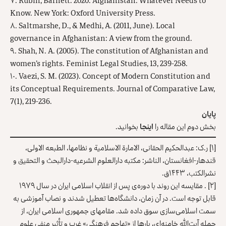
۷. Rubin, Barnett. 2020. Afghanistan: Whatever Needs to
Know. New York: Oxford University Press.
۸. Saltmarshe, D., & Medhi, A. (2011, June). Local
governance in Afghanistan: A view from the ground.
۹. Shah, N. A. (2005). The constitution of Afghanistan and
women’s rights. Feminist Legal Studies, 13, 239-258.
۱۰. Vaezi, S. M. (2023). Concept of Modern Constitution and
its Conceptual Requirements. Journal of Comparative Law,
7(1), 219-236.
پایان
بخش دوم این مقاله را
اینجا
بخوانید.
[۱]
ر.ک: عبدالحکیم الحقانی، الامارة الاسلامیة و نظامها، الطبعه الاولی،
قندهار-افغانستان، الناشر: مکتبه دارالعلوم الشرعیه-دارالبحث و التحقیق و
نشرالکتب، ۱۴۴۳ق.
[۲]
. مقایسه این روند با دوره‌ی پس از انقلاب اسلامی ایران در سال ۱۹۷۹
قابل توجه است. در آن زمان، دانشگاه‌ها تعطیل شدند و نصاب آموزشی به
سمت اسلامی‌سازی سوق داده شد. مقام‎های جمهوری اسلامی ایران، از
جمله آیت‌الله خامنه‌ای، بارها از «تهاجم فرهنگی» غرب و تأثیر منفی علوم