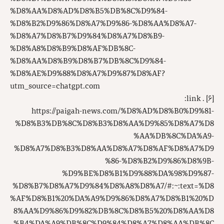
%D8%AA%D8%AD%D8%B5%DB%8C%D9%84-
%D8%B2%D9%86%D8%A7%D9%86-%D8%AA%D8%A7-
%D8%A7%D8%B7%D9%84%D8%A7%D8%B9-
%D8%A8%D8%B9%D8%AF%DB%8C-
%D8%AA%D8%B9%D8%B7%DB%8C%D9%84-
%D8%AE%D9%88%D8%A7%D9%87%D8%AF?
utm_source=chatgpt.com
. link:
[۶]
https://paigah-news.com/%D8%AD%D8%B0%D9%81-
%D8%B3%DB%8C%D8%B3%D8%AA%D9%85%D8%A7%D8
%AA%DB%8C%DA%A9-
%D8%A7%D8%B3%D8%AA%D8%A7%D8%AF%D8%A7%D9
%86-%D8%B2%D9%86%D8%9B-
%D9%BE%D8%B1%D9%88%DA%98%D9%87-
%D8%B7%D8%A7%D9%84%D8%A8%D8%A7/#:~:text=%D8
%AF%D8%B1%20%DA%A9%D9%86%D8%A7%D8%B1%20%D
8%AA%D9%86%D9%82%DB%8C%D8%B5%20%D8%AA%D8
%B4%DA%A9%DB%8C%D9%84%D8%A7%D8%AA%DB%8C