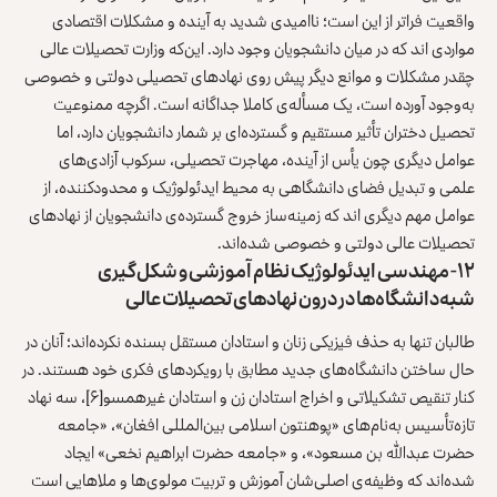
واقعیت فراتر از این است؛ ناامیدی شدید به آینده و مشکلات اقتصادی
مواردی اند که در میان دانشجویان وجود دارد. این‌که وزارت تحصیلات عالی
چقدر مشکلات و موانع دیگر پیش روی نهادهای تحصیلی دولتی و خصوصی
به‌وجود آورده است، یک مسأله‌ی کاملا جداگانه است. اگرچه ممنوعیت
تحصیل دختران تأثیر مستقیم و گسترده‌ای بر شمار دانشجویان دارد، اما
عوامل دیگری چون یأس از آینده، مهاجرت تحصیلی، سرکوب آزادی‌های
علمی و تبدیل فضای دانشگاهی به محیط ایدئولوژیک و محدودکننده، از
عوامل مهم دیگری ‌اند که زمینه‌ساز خروج گسترده‌ی دانشجویان از نهادهای
تحصیلات عالی دولتی و خصوصی شده‌‌اند.
۱۲- مهندسی ایدئولوژیک نظام آموزشی و شکل‌گیری
شبه‌‌دانشگاه‌ها در درون نهادهای تحصیلات عالی
طالبان تنها به حذف فیزیکی زنان و استادان مستقل بسنده نکرده‌‌اند؛ آنان در
حال ساختن دانشگاه‌های جدید مطابق با رویکردهای فکری خود هستند. در
کنار تنقیص تشکیلاتی و اخراج استادان زن و استادان غیرهمسو
[۶]
، سه نهاد
تازه‌‌تأسیس به‌نام‌های «پوهنتون اسلامی بین‌المللی افغان»، «جامعه
حضرت عبدالله بن مسعود»، و «جامعه حضرت ابراهیم نخعی» ایجاد
شده‌اند که وظیفه‌ی اصلی‌شان آموزش و تربیت مولوی‌ها و ملاهایی است