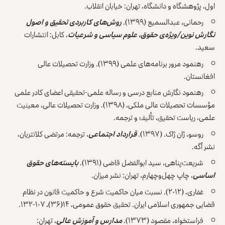
اول، پژوهشگاه و دانشگاه، تهران: خیابان انقلاب.
رحمانی، عبدالسمیع (۱۳۹۹).
روش‌های کاربردی تحقیق و اصول
نگارش نوین/ویژه‌ی حقوق، علوم سیاسی و شرعیات
، کابل: انتشارات
سعید.
رهنمود مرور برنامه‌های علمی (۱۳۹۹). وزارت تحصیلات عالی
افغانستان.
رهنمود نگارش منابع درسی و رساله علمی-تحقیقی اعضای کادر علمی
مؤسسات تحصیلات عالی ملکی، (۱۳۹۸). وزارت تحصیلات عالی، معینیت
علمی، ریاست تحقیق، تألیف و ترجمه.
روسو، ژان ژاک. (۱۳۹۷).
قرارداد اجتماعی
، ترجمه: مرتضی کلانتریان،
نشر آگه.
شریعت‌پناهی، سید ابوالفضل قاضی (۱۳۹۱).
بایسته‌های حقوق
اساسی
، چاپ چهل‌وچهارم، تهران: نشر میزان.
غفاری، (۲۰۱۲). نسبت میان حاکمیت شرع و حاکمیت قانون در نظام
قضایی جمهوری اسلامی ایران. تحقیق حقوق عمومی، ۱۴(۳۶)، ۱۰۷-۱۳۲.‎
فراستخواه، مقصود (۱۳۷۳).
مدارس و آموزش عالی
، تهران: