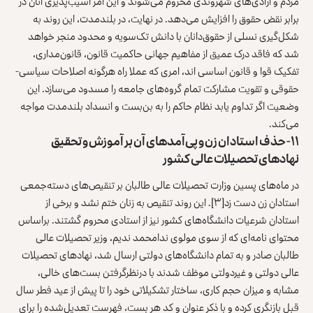
مردم و آزادی‌های شهروندی محروم می‌شوند و این امر آسیب‌پذیری آنان در
برابر نقض حقوق را افزایش می‌دهد. در نهایت، در بلندمدت، این روند به
شکل‌گیری نسلی از حقوق‌دانان با دانش تک‌سویه و محدود منجر خواهد
شد که فاقد درک عمیق از مفاهیم جهانی حاکمیت قانون، قانون‌مداری،
تفکیک قوا و قانون اساسی ‌اند، امری که عملا راه هرگونه اصلاحات سیاسی-
حقوقی و تقویت مشارکت تمام گروه‌های جامعه را مسدود می‌سازد. این
وضعیت اگر تداوم یابد نظام حاکم را به بن‌بست و انسداد بلندمدت مواجه
می‌کند.
۱۱- حذف استادان زن و پی‌آمدهای آن بر آموزش و تحقیق
نهادهای تحصیلات عالی کشور
در ماه‌های پسین وزارت تحصیلات عالی طالبان بر تنقیص‌های دسته‌جمعی
استادان زن دست زد
[۳]
. این روند تنقیص به زنان ختم نشد و برخی از
استادان شرعیات دانشگاه‌های کشور نیز از استادی محروم گشتند. براساس
محتوای نامه‌ای که از سوی مولوی ندامحمد ندیم، وزیر تحصیلات عالی
طالبان صادر و به تمام دانشگاه‌های دولتی ارسال شد، نهادهای تحصیلات
عالی دولتی و غیردولتی موظف شدند با درنظرگرفتن بست‌های خالی،
مشابه و میزان حجم کاری، ساختار تشکیلاتی خود را تا پیش از عید فطر سال
قبل بازنگری کرده و با ذکر عنوان و کد هر بست، فهرست تعدیل‌شده را برای