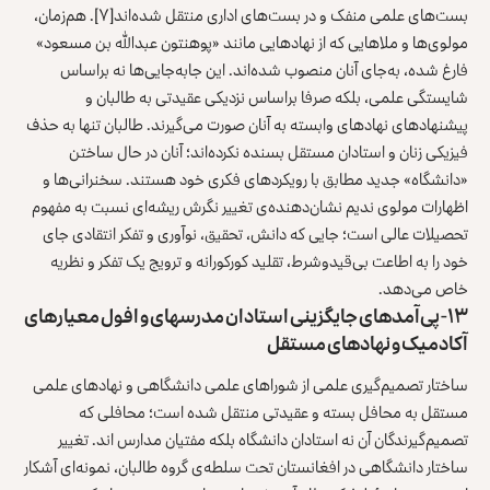
بست‌های علمی منفک و در بست‌های اداری منتقل شده‌‌اند
[۷]
. هم‌زمان،
مولوی‌ها و ملاهایی که از نهادهایی مانند «پوهنتون عبدالله بن مسعود»
فارغ شده‌، به‌جای آنان منصوب شده‌‌اند. این جابه‌جایی‌ها نه براساس
شایستگی علمی، بلکه صرفا براساس نزدیکی عقیدتی به طالبان و
پیشنهادهای نهادهای وابسته به آنان صورت می‌گیرند. طالبان تنها به حذف
فیزیکی زنان و استادان مستقل بسنده نکرده‌‌اند؛ آنان در حال ساختن
«دانشگاه» جدید مطابق با رویکردهای فکری خود هستند. سخنرانی‌ها و
اظهارات مولوی ندیم نشان‌دهنده‌ی تغییر نگرش ریشه‌ای نسبت به مفهوم
تحصیلات عالی است؛ جایی که دانش، تحقیق، نوآوری و تفکر انتقادی جای
خود را به اطاعت بی‌قیدوشرط، تقلید کورکورانه و ترویج یک تفکر و نظریه
خاص می‌دهد.
۱۳- پی‌آمدهای جایگزینی استادان مدرسه‎ای و افول معیارهای
آکادمیک و نهادهای مستقل
ساختار تصمیم‌گیری علمی از شوراهای علمی دانشگاهی و نهادهای علمی
مستقل به محافل بسته و عقیدتی منتقل شده است؛ محافلی که
تصمیم‌گیرندگان آن نه استادان دانشگاه بلکه مفتیان مدارس ‌اند. تغییر
ساختار دانشگاهی در افغانستان تحت سلطه‌ی گروه طالبان، نمونه‌ای آشکار