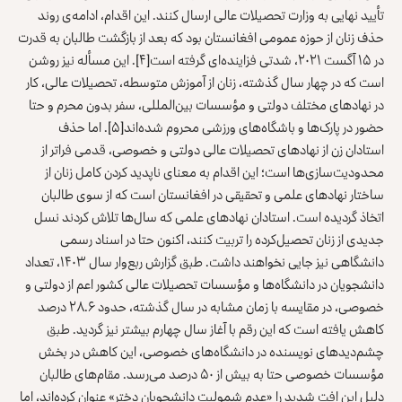
تأیید نهایی به وزارت تحصیلات عالی ارسال کنند. این اقدام، ادامه‌ی روند
حذف زنان از حوزه عمومی افغانستان بود که بعد از بازگشت طالبان به قدرت
در ۱۵ آگست ۲۰۲۱، شدتی فزاینده‌ای گرفته‌‌ است
[۴]
. این مسأله نیز روشن
است که در چهار سال گذشته، زنان از آموزش متوسطه، تحصیلات عالی، کار
در نهادهای مختلف دولتی و مؤسسات بین‌المللی، سفر بدون محرم و حتا
حضور در پارک‌ها و باشگاه‌های ورزشی محروم شده‌‌اند
[۵]
. اما حذف
استادان زن از نهادهای تحصیلات عالی دولتی و خصوصی، قدمی فراتر از
محدودیت‌سازی‌ها است؛ این اقدام به ‌معنای ناپدید کردن کامل زنان از
ساختار نهاد‌های علمی و تحقیقی در افغانستان است که از سوی طالبان
اتخاذ گردیده است. استادان نهادهای علمی که سال‌ها تلاش کردند نسل
جدیدی از زنان تحصیل‌کرده را تربیت کنند، اکنون حتا در اسناد رسمی
دانشگاهی نیز جایی نخواهند داشت. طبق گزارش ربع‌وار سال ۱۴۰۳، تعداد
دانشجویان در دانشگاه‌ها و مؤسسات تحصیلات عالی کشور اعم از دولتی و
خصوصی، در مقایسه با زمان مشابه در سال گذشته، حدود ۲۸.۶ درصد
کاهش یافته است که این رقم با آغاز سال چهارم بیشتر نیز گردید. طبق
چشم‌دیدهای نویسنده در دانشگاه‌های خصوصی، این کاهش در بخش
مؤسسات خصوصی حتا به بیش از ۵۰ درصد می‌رسد. مقام‌های طالبان
دلیل این افت شدید را «عدم شمولیت دانشجویان دختر» عنوان کرده‌اند، اما