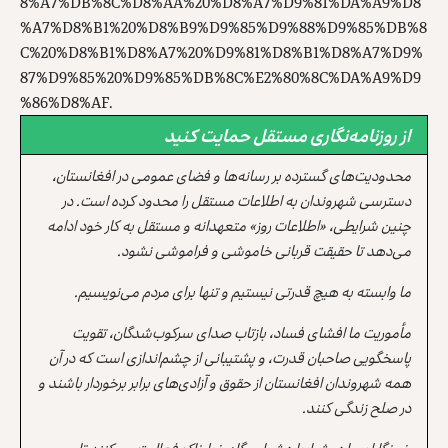
8%A7%DB%8C%D8%AA%20%D8%A7%D9%81%DA%A9%D8
%A7%D8%B1%20%D8%B9%D9%85%D9%88%D9%85%DB%8
C%20%D8%B1%D8%A7%20%D9%81%D8%B1%D8%A7%D9%
87%D9%85%20%D9%85%DB%8C%E2%80%8C%DA%A9%D9
%86%D8%AF
.
از روزنامه‌نگاری مستقل حمایت کنید
محدودیت‌های گسترده بر رسانه‌ها و فضای عمومی در افغانستان،
دسترسی شهروندان به اطلاعات مستقل را محدود کرده است. در
چنین شرایطی، «اطلاعات روز» متعهدانه و مستقل به کار خود ادامه
می‌دهد تا حقیقت قربانی خاموشی و فراموشی نشود.
ما وابسته به هیچ قدرتی نیستیم و تنها برای مردم می‌نویسیم.
مأموریت ما افشای فساد، بازتاب صدای سرکوب‌شدگان، تقویت
پاسخگویی صاحبان قدرت، و پشتیبانی از چشم‌اندازی است که در آن
همه شهروندان افغانستان از حقوق و آزادی‌های برابر برخوردار باشند و
در صلح زندگی کنند.