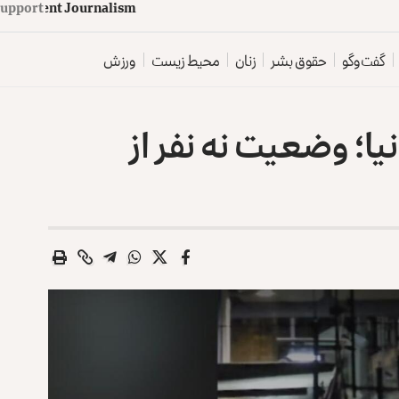
upport
d
e
p
e
n
d
e
n
t
J
o
u
r
n
a
l
i
s
m
گفت‌وگو
حقوق بشر
زنان
محیط زیست
ورزش
یا؛ وضعیت نه نفر از