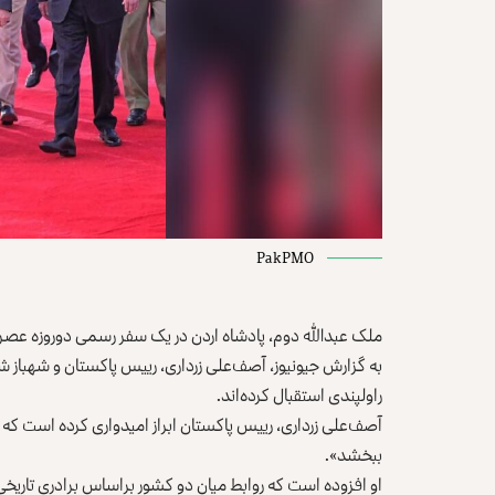
PakPMO
ملک عبدالله دوم، پادشاه اردن در یک سفر رسمی دو‌روزه عصر امروز (شنبه، ۲۴ عقرب) وارد اسلام‌آباد، پا
به‌ گزارش جیو‌نیوز، آصف‌علی زرداری، رییس پاکستان و شهباز شر
راولپندی استقبال کرده‌اند.
آصف‌علی زرداری، رییس پاکستان ابراز امیدواری کرده است که 
ببخشد».
او افزوده است که روابط میان دو کشور براساس برادری تاریخ