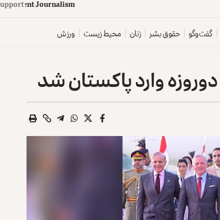
d
e
p
e
n
d
e
n
t
J
o
u
Support
r
n
a
l
i
s
m
گفت‌وگو
حقوق بشر
زنان
محیط زیست
ورزش
دو‌روزه وارد پاکستان شد