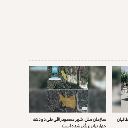
البان
سازمان ملل: شهر محمودراقی طی دو دهه
چهار برابر بزرگتر شده است