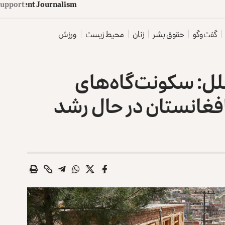
upport
d
e
p
e
n
d
e
n
t
J
o
u
r
n
a
l
i
s
m
گفت‌وگو
حقوق بشر
زنان
محیط زیست
ورزش
لل: سکونت‌گاه‌های
غانستان در ‏حال رشد