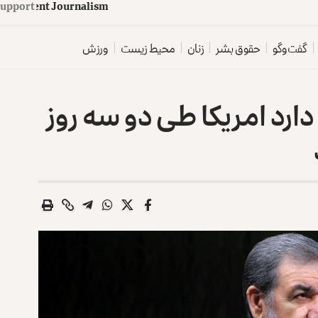
upport
d
e
p
e
n
d
e
n
t
J
o
u
r
n
a
l
i
s
m
گفت‌وگو
حقوق بشر
زنان
محیط زیست
ورزش
رد امریکا طی دو سه روز