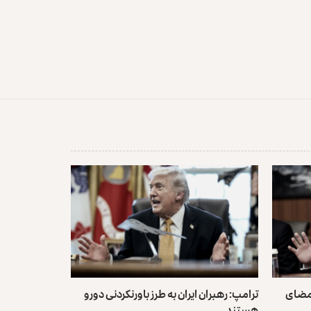
امضای
ترامپ: رهبران ایران به طرز باورنکردنی دورو
هستند