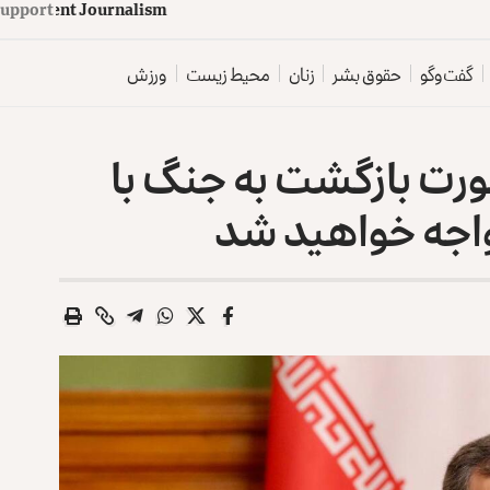
upport
d
e
p
e
n
d
e
n
t
J
o
u
r
n
a
l
i
s
m
گفت‌وگو
حقوق بشر
زنان
محیط زیست
ورزش
ورت بازگشت به جنگ با
اجه خواهید شد