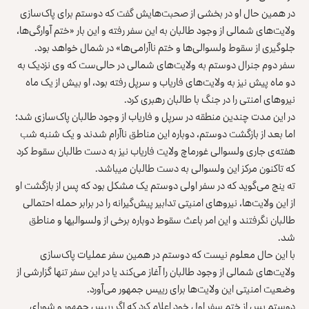
در همین حال او در بخشی از صحبت‌هایش گفت که دوستم برای پاک‌سازی
ولایت‌های شمالی از وجود طالبان به این سفر رفته و این بار «ختم آوارگی‌ها،
جلوگیری از سقوط ولسوالی‌ها و ختم ناآرامی‌ها» در شمال خواهد بود.
سفر دوم جنرال دوستم به ولایت‌های شمالی در حالی‌ست که وی نزدیک به
دو ماه پیش نیز به ولایت‌های فاریاب و سرپل رفته بود، او بیش از یک ماه
نیروهای امنتی را در جنگ با طالبان رهبری کرد.
در این مدت چندین منطقه در سرپل و فاریاب از وجود طالبان پاک‌سازی شد؛
اما بعد از بازگشت دوستم، دوباره این مناطق ناآرام شدند و یک شنبه شب
هفته‌ی جاری ولسوالی غورماچ ولایت فاریاب نیز به دست طالبان سقوط کرد
که تاکنون مرکز این ولسوالی به دست طالبان می‎باشد.
ته ینج می‌گوید که در سفر اولی دوستم یک مشکل بود که پس از بازگشت او
از این ولایت‌ها، نیروهای امنیتی تدابیر پیش‌گیرانه را در برابر حمله احتمالی
طالبان نگرفتند و این امر باعث سقوط دوباره برخی از ولسوالی‎ها و مناطق
شد.
با این حال معلوم نیست که دوستم در همین سفر عملیات پاک‌سازی
ولایت‌های شمالی از وجود طالبان را آغاز می‌کند یا در این سفر تنها گزارشی از
وضعیت امنیتی این ولایت‌ها برای رییس جمهور می‌آورد.
دوستم پس از ختم سفر اول خود اعلام کرد که اگر رییس جمهور و شورای