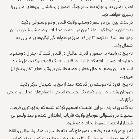
امنیت ملی به او اجازه دهند در جنگ قندوز و بدخشان نیروهای امنیتی را
رهبری خواهد کرد.
در مدت بین این دو سفر دوستم، ولایت قندوز و دو ولسوالی ولایت
بدخشان سقوط کرد، اما تاکنون دوستم در عملیات بر ضد شورشیان در این
ولایت‌ها شرکت نکرده، تا این‌که امروز در هم‌آهنگی ارگان‌های امنیتی به
شمال رفت.
ته ینج در رابطه به حضور و قدرت طالبان در قندوز گفت که جنرال دوستم به
معلومات دست یافته که طالبان در قندوز به یک قدرت بزرگ مبدل شده
است؛ با این وضع احتمال خطر و حمله طالبان بر ولایت‌های تخار و بلخ نیز
می‌رود.
ته ینج افزود که دوستم روز گذشته بعد از بلخ به شبرغان مرکز ولایت
جوزجان رفت و در این ولایت یک نشست امنیتی با مقام‌های محلی و امنیتی
برگزار کرد.
به گفته‌ی ته ینج، در این نشست تصمیم گرفته شده که به زودترین فرصت
عملیات در ولسوالی غورماچ ولایت فاریاب راه‌اندازی شده و بعد ولسوالی
قیصار از احتمال سقوط نجات داده شود.
ته ینج در رابطه به وضعیت غورماچ گفت که طالبان در مرکز ولسوالی و نقاط
دیگر حضور دارند، سه پاسگاه تا دیروز دوشنبه مقاومت کرده بودند که این