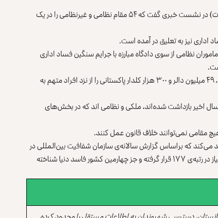
جمشید رسولی، سخن‌گوی دادستانی کل امروز(یکشنبه، 6حوت) در نشست خبری گفت که ۵۴ مقام نظامی و غیرنظامی را در یک
رتبه‌ی دولتی و ماموران نظامی از سوی دادگاه مبارزه با جرایم سنگین فساد اداری
رسولی گفت که دادستانی کل بیش از یک و نیم میلیارد افغانی، ۴۹ میلیون دالر و ۳۰۰ هزار کلدار پاکستانی را از نزد افراد متهم به
سال اخیر بازداشت شده‌اند، ملکی و نظامی اند که در بخش‌های
یچ مقامی نمی‌توانند خلاف قانون عمل کنند.
د می‌کند که براساس گزارش سالانه‌ی سازمان شفافیت بین‌المللی در
مورد فساد اداری کشورهای جهان؛ افغانستان با کسب ۱۵ امتیاز در رتبه‌ی ۱۷۷ قرار گرفته و جز چهارمین کشور فاسد دنیا شناخته
انستان، دسترسی شهروندان به اطلاعات مستقل را محدود کرده