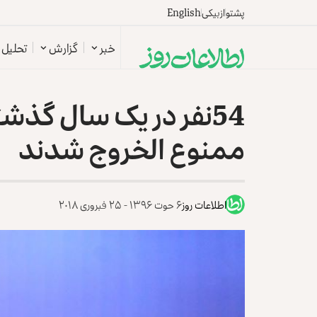
پشتو
ازبیکی
English
خبر
گزارش
تحلیل
54نفر در یک سال گذش
ممنوع ‎الخروج شدند
اطلاعات روز
۶ حوت ۱۳۹۶ - ۲۵ فبروری ۲۰۱۸