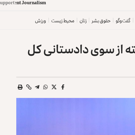
d
e
p
e
n
d
e
n
t
J
o
u
Support
r
n
a
l
i
s
m
گفت‌وگو
حقوق بشر
زنان
محیط زیست
ورزش
ته از سوی دادستانی کل