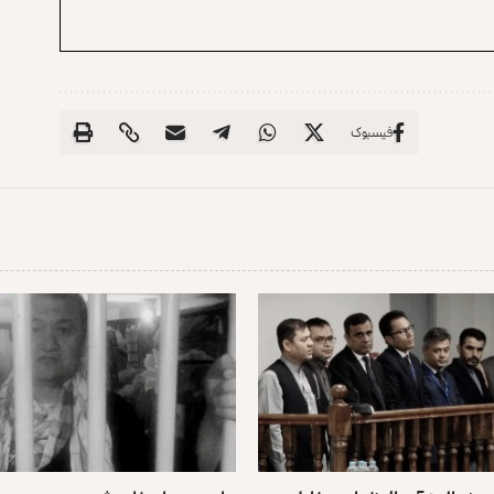
فیسبوک