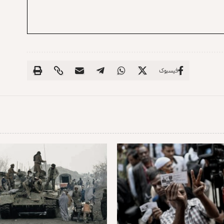
فیسبوک