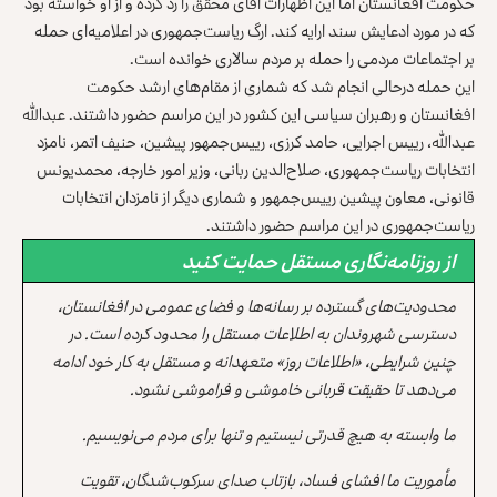
حکومت افغانستان اما این اظهارات آقای محقق را رد کرده و از او خواسته بود
که در مورد ادعایش سند ارایه کند. ارگ ریاست‌جمهوری در اعلامیه‌ای حمله
بر اجتماعات مردمی را حمله بر مردم سالاری خوانده است.
این حمله درحالی انجام شد که شماری از مقام‌های ارشد حکومت
افغانستان و رهبران سیاسی این کشور در این مراسم حضور داشتند. عبدالله
عبدالله، رییس اجرایی، حامد کرزی، رییس‌جمهور پیشین، حنیف اتمر، نامزد
انتخابات ریاست‌جمهوری، صلاح‌الدین ربانی، وزیر امور خارجه، محمد‌یونس
قانونی، معاون پیشین رییس‌جمهور و شماری دیگر از نامزدان انتخابات
ریاست‌جمهوری در این مراسم حضور داشتند.
از روزنامه‌نگاری مستقل حمایت کنید
محدودیت‌های گسترده بر رسانه‌ها و فضای عمومی در افغانستان،
دسترسی شهروندان به اطلاعات مستقل را محدود کرده است. در
چنین شرایطی، «اطلاعات روز» متعهدانه و مستقل به کار خود ادامه
می‌دهد تا حقیقت قربانی خاموشی و فراموشی نشود.
ما وابسته به هیچ قدرتی نیستیم و تنها برای مردم می‌نویسیم.
مأموریت ما افشای فساد، بازتاب صدای سرکوب‌شدگان، تقویت