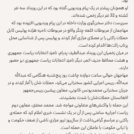
بود.
او همچنان پیشتر در یک پیام ویدیویی گفته بود که در این رویداد سه نفر
کشته و 32 نفر دیگر زخمی شده‌اند.
سرپرست دفتر سخن‌گوی وزارت داخله در این پیام ویدیویی افزوده بود که
مهاجمان از مربوطات قلعه چِتگر واقع در مربوطات ناحیه هژده پولیس کابل
حملات راکتی را بر مصلای مزاری آغاز کردند و پولیس پس از شناسایی محل
پرتاب راکت‌ها اقدام کرده است.
در میان زخمیان این رویداد عبدالطیف پدرام، نامزد انتخابات ریاست جمهوری
و هشت محافظ حنیف اتمر، دیگر نامزد انتخابات ریاست جمهوری نیز حضور
دارند.
مهاجهان حوالی ساعت دوازده چاشت روز پنج‌شنبه هنگامی که عبدالله
عبدالله، رییس اجرایی کشور سخنرانی می‌کرد، حملات شان را آغاز کردند و در
جریان سخنرانی محمدیونس قانونی، معاون پیشین رییس‌جمهور
افغانستان حملات‌شان را شدت بخشیدند.
این حمله با واکنش‌های متفاوتی مواجه شد. محمد محقق، معاون دوم
ریاست اجراییه ساعتی پس از آن در یک نشست خبری اعلام کرد که حمله‌ی
راکتی بر مراسم گرامی‌داشت از سال‌روز ترور مزاری ناشی از ضعف حکومت و
یا تبانی حکومت با عاملان این حمله است.