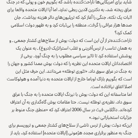
شاید برای امریکایی‌ها ناراحت‌کننده باشد که بگوییم خون و پولی که در جنگ
عراق ریخته شد، به دکترین لادین ربطی ندارد، اما آیا ایالات متحده واقعا برای
اثبات یک نکته، جنگی را آغاز کرد که تریلیون‌های دالر هزینه برداشت، جان
صدها هزار عراقی را گرفت، منطقه را بی‌ثبات کرد و به ظهور دولت اسلامی
کمک کرد؟
ناراحت‌کننده‌تر از آن این است که دولت بوش از سلاح‌های کشتار جمعی ـ و
به همان تناسب از ترس‌آفرینی و تقلب استراتژیک (دروغ) ـ به عنوان یک
پوشش استفاده کرد تا تاثیر سیاسی مطلوب را به چنگ آورد. برخی از
اقتصاددانان ایالات متحده این نظریه را که دولت بوش عمدا کشور و جهان را
به جنگ در عراق سوق داد، «تئوری توطئه» می‌دانند. این حرف مثل این
است که بگوییم باراک اوباما خارج از ایالات متحده به دنیا آمده و هولوکاست
اصلا اتفاق نیافتاده است.
اما متاسفانه این که دولت بوش با نیرنگ ایالات متحده را به جنگ با عراق
سوق داد، نظریه‌ی توطئه نیست. حتا مقامات بوش گاه‌گداری به آن اعتراف
کرده‌اند. داگلاس فیث در سال 2006 اعتراف کرد که «منطق جنگ منوط بر
جزئیات استخباراتی نبود.»
این‌که دولت بوش از ترس ناشی از سلاح‌های کشتار جمعی و تروریسم برای
جنگ به منظور برقراری مجدد هژمونی [ایالات متحده] استفاده کرد، باید از