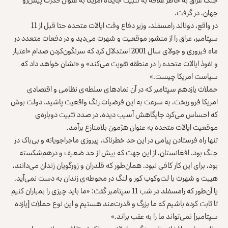
جهان، در گرفت.
در واقع، دونالد رامسفلد، وزیر دفاع وقت ایالات متحده حتا قبل از 11
سپتامبر، عراق را از منشور موقعیت و شهرت می‌دید و در دفعات متعدد در
ماه فبروری و جولای سال 2001 استدلال کرد که سرنگون‌کردن صدام «اعتبار
و نفوذ ایالات متحده را در منطقه تقویت می‌کند» و «نشان خواهد داد که
سیاست امریکا چیست.»
حملات یازدهم سپتامبر که در آن نمادهای سلطه‌ی نظامی و اقتصادی
امریکا فرو ریخت، به سرعت به این فرضیات رنگ واقعیت پاشید. دولت بوش
که احساس می‌کرد جایگاهش آسیب دیده، در صدد تثبیت دوباره‌ی
موقعیت ایالات متحده به عنوان هژمون بلامنازع برآمد.
تنها راه فرستادن پیامی در این حد خطرناک، پیروزی ماجراجویانه و بی‌باک در
جنگ بود. افغانستان، از این جهت که بیش از حد ضعیف و درهم‌شکسته
بود، برای این کار کافی نبود. همان‌طور که قلدران و زورگویان زندان می‌دانند،
هیبت و شهرت با لت‌وکوب کور و لنگ در محوطه‌ی زندان به دست نمی‌آید.
یا آن‌طور که رامسفلد در شب 11 سپتامبر گفت: «ما باید چیزی را بمباران کنیم
تا ثابت کرده باشیم که ما بزرگ و قدرت‌مند هستیم و این نوع حملات [یازده
سپتامبر] نمی‌تواند ما را به عقب براند.»