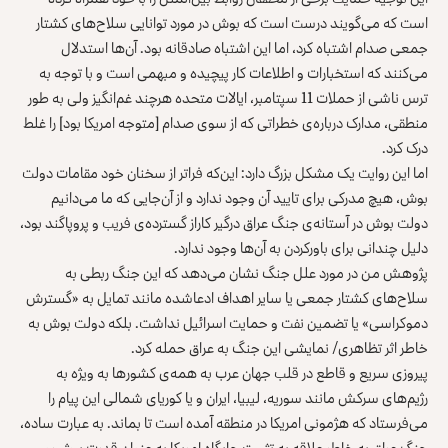
است که می‌گویند درست است که بوش در مورد توانایی سلاح‌های کشتار
جمعی صدام اشتباه کرد، اما این اشتباه صادقانه بود. آن‌ها استدلال
می‌کنند که استخبارات و اطلاعات کار پیچیده و مبهمی است و با توجه به
ترس ناشی از حملات 11 سپتامبر، ایالات متحده هرچند غم‌انگیز ولی به طور
منطقی، مدارک درباره‌ی خطراتی که از سوی صدام [متوجه امریکا بود] را غلط
درک کرد.
اما این روایت یک مشکل بزرگ دارد: این‌که فراتر از سخنان خود مقامات دولت
بوش، هیچ مدرکی برای تایید آن وجود ندارد و از آن‌جایی که ما می‌دانیم
دولت بوش در آستانه‌ی جنگ عراق درگیر کاراز گسترده‌ی فریب و پروپاگند بود،
دلیل چندانی برای باورکردن به آن‌ها وجود ندارد.
پژوهش من در مورد علل جنگ نشان می‌دهد که این جنگ ربطی به
سلاح‌های کشتار جمعی یا سایر اهداف ادعاشده مانند تمایل به «گسترش
دموکراسی» یا تضمین نفت و حمایت اسرائیل نداشت. بلکه دولت بوش به
خاطر اثر تظاهری/ نمایشی این جنگ به عراق حمله کرد.
پیروزی سریع و قاطع در قلب جهان عرب به همه‌ی کشورها به ویژه به
رژیم‌های سرکش مانند سوریه، لیبیا، ایران و یا کوریای شمالی این پیام را
می‌فرستاد که هژمونی امریکا در منطقه آمده است تا بماند. به عبارت ساده،
جنگ عراق به خاطر علاقه به تثبیت جایگاه امریکا به عنوان قدرت پیش‌رو