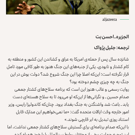
aljazeera
الجزیره ـ احسن بت
ترجمه: جلیل پژواک
شانزده سال پس از حمله‌ی امریکا به عراق و کشاندن این کشور و منطقه به
کام کشتار و نابودی، یکی از جنبه‌های این جنگ هنوز به طور کافی مورد تامل
قرار نگرفته است؛ این‌که اصلا چرا این جنگ شروع شد؟ دولت بوش در این
جنگ به چه چیزی چشم دوخته بود؟
روایت رسمی و غالب هنوز این است که برنامه سلاح‌های کشتار جمعی
صدام حسین ـ و نگرانی‌ها از این‌که او می‌رود تا به سلاح‌ هسته‌ای دست
یابد ـ باعث شد واشنگتن به جنگ بغداد برود. چنان‌که کاندولیزا رایس، وزیر
امور خارجه وقت ایالات متحده گفت: «ما نمی‌خواهیم این مدارک قابل
استناد روزی تبدیل به ابر قارچی شوند.»
با این‌که صدام برنامه‌ای برای گسترش سلاح‌های کشتار جمعی نداشت، اما
این توجیه حمایت برخی از محققان روابط بین‌الملل را با خود همراه کرده