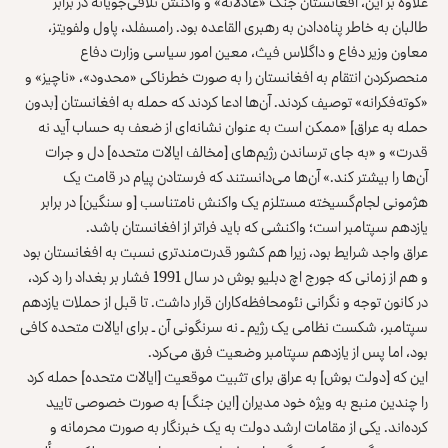
علاوه بر این، افغانستان جنگ «عادلانه‌» و واکنش تلافی‌جویانه در برابر
طالبان به خاطر پناه‌دادن به رهبری القاعده بود. رامسفلد، پاول ولفویتز،
معاون وزیر دفاع و داگلاس فیث، معین امور سیاسی وزارت دفاع
منحصرکردن انتقام به افغانستان را به صورت خطرناکی «محدود»، «ناچیز» و
«کوته‌فکرانه» توصیف کردند. آن‌ها ادعا کردند که حمله به افغانستان [بدون
حمله به عراق] «ممکن است به عنوان نشانه‌ای از ضعف به حساب آید نه
قدرت» و «به جای ترساندن رژیم‌های [مخالف ایالات متحده] دل و جرات
آن‌ها را بیشتر کند.» آن‌ها می‌دانستند که فرستادن پیام در قامت یک
هژمونی لجام‌گسیخته مستلزم یک واکنش نامتناسب [و سنگین] در برابر
یازدهم سپتامبر است؛ واکنشی که باید فراتر از افغانستان باشد.
عراق واجد شرایط بود، زیرا هم کشور قدرت‌مندتری نسبت به افغانستان بود
و هم از زمانی که جورج اچ دبلیو بوش در سال 1991 فشار بر بغداد را رد کرد،
در کانون توجه و نگرانی نئومحافظه‌کاران قرار داشت. تا قبل از حملات یازدهم
سپتامبر، شکست نظامی یک رژیم ـ نه سرنگونی آن ـ برای ایالات متحده کافی
بود، اما پس از یازدهم سپتامبر وضعیت فرق می‌کرد.
این که [دولت بوش] به عراق برای تثبیت موقعیت [ایالات متحده] حمله کرد
را چندین منبع به ویژه خود مدیران [این جنگ] به صورت خصوصی تایید
کرده‌اند. یکی از مقامات ارشد دولت به یک خبرنگار به صورت محرمانه و