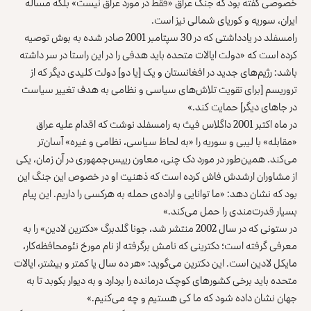
خصوصی گفته بود که جنگ عراق «فقط در مورد عراق نیست» بلکه مسأله
ایران، سوریه و کوریای شمالی نیز است.
رامسفلد در یادداشتی که در 30 سپتامبر 2001 صادر شده به بوش توصیه
کرده است که «دولت ایالات متحده باید هدفی را در این راستا در سر داشته
باشد: رژیم‌های جدید در افغانستان و یک [یا دو] دولت کلیدی دیگر که از
تروریسم [برای تقویت تلاش‌های سیاسی و نظامی به هدف تغییر سیاست
در جاهای دیگر] حمایت کند.»
در ماه اکتبر 2001 داگلاس فیث به رامسفلد نوشت که اقدام علیه عراق
«مقابله» با لیبی و سوریه را «به لحاظ سیاسی، نظامی و غیره» آسان‌تر
می‌کند. همین‌طور در مورد دک چنی، معاون رییس‌جمهوری در آن زمان، یکی
از مشاوران ارشدش فاش کرده است که ذهنیت او در خصوص این جنگ این
بود که نشان دهد: «ما توانایی و اراده‌ی حمله به هرکسی را داریم. این پیام
بسیار قدرت‌مندی را حمل می‌کند.»
در ستونی که در سال 2002 منتشر شد، جونا گلدبرگ «دکترین لادین» را به
معرفی گرفته است؛ دکترینی که نامش برگرفته از نام مورخ نئومحافظه‌کار،
مایکل لادین است. این دکترین می‌گوید: «هر ده سال یا کمتر و بیشتر، ایالات
متحده باید برخی کشورهای کوچک درمانده را بردارد و به دیوار بکوبد تا به
جهان نشان داده شود که ما کی هستیم و چه می‌کنیم.»