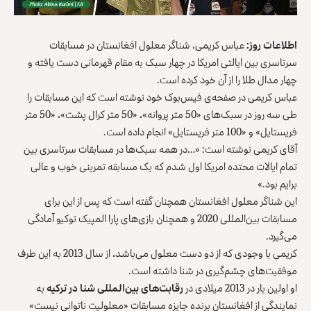
اطلاعات روز:
عباس کریمی، شناگر معلول افغانستان در مسابقات
سرتاسری بین ایالتی امریکا در چهار سبک به مقام قهرمانی دست یافته و
چهار مدال طلا را از آن خود کرده است.
عباس کریمی در صفحه‌ی فیس‌بوک خود نوشته است که این مسابقات را
طی سه روز در سبک‌های «50 متر پروانه»، «50 متر کرال پشت»، «50 متر
فریستایل» و «100 متر فریستایل» انجام داده است.
آقای کریمی نوشته است: «…در همه سبک‌ها در مسابقات سرتاسری بین
تمام ایالات محتده امریکا اول شدم که یک مسابقه تمرینی خوب و عالی
برایم بود.»
این شناگر معلول افغانستان همچنان گفته است که پس از این برای
مسابقات بین‌المللی 2020 و همچنان بازی‌های پارا المپیک توکیو آمادگی
می‌گیرد.
کریمی با وجودی که از دو دست معلول می‌باشد، از سال 2013 به این طرف
موفقیت‌های چشم‌گیری در شنا داشته است.
او اولین بار در 2013 میلادی در
رقابت‌های بین‌المللی شنا در ترکیه
به
نمایندگی از افغانستان برنده جایزه مسابقات «معلولیت ناتوانی نیست»