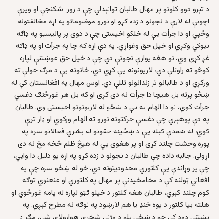
د تېرو دوو کلونو پر مهال طالبان توانېدلي چې د زور، شکنجې او ويرې
اچونې له لارې د نجونو د زده کړو او نورو موضوعاتو په اړه مخالفتونه
وځپي او دا جرأت یې له خلکو اخیستی چې د دوی پر پاليسيو په ډاګه
نيوکې وکړي او خپل حق وغواړي. په دې اړه که چا په جرأت او په ډاګه
غږ کړی وي، نو هغه يوازې نجونې دي چې د خپل حق غوښتنې لپاره
کوڅو ته راوتلې دي، لاريونونه يې کړي دي، ځانونه يې د مرګ خولې ته
ورکړي او د طالبانو تر زندانونو تللې دي. اوس مهال په افغانستان کې له
ښځو پرته بل هيچا دا جرأت نه دی کړی او که بل هر غورځنګ دغسې
جرأت کوي، نو دا الهام به يې د ښځو له لاريونونو اخيستی وي. طالبان
په دې پوهېږي چې دغسې حرکتونه نورو ته الهام ورکوي او ډار ترې
کوي، له همدې کبله يې د ښځينه حقونو له بشري فعالانو سره په
پوره وحشت چلند کړی او پر هغوی يې له هيڅ ظلم څخه مخ نه دی
اړولی. جالبه داده چې طالبان د نجونو د زده کړو په اړه يو دليل دا وايي،
چې پر وړاندې يې کلتوري محدوديتونه دي، خو له ښځو سره چې په
افغاني ټولنه کې د مخامخيدنې پر مهال په کلتوري او عنعنوي توګه
کوم چلند کېږي، طالبان هغه کلتور د خپلو ګټو لپاره له پامه غورځوي او
هلته بيا کلتور د يوه خنډ يا هم لارښود په توګه نه مطرح کېږي. په
پښتني دود کې خو د ښځې پلو د وژنې شخړې هوارولای شي، مګر د