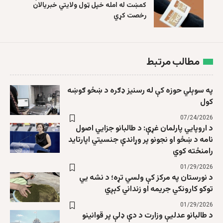
کمښت له امله خپل ټول ولایتي خبریالان
رخصت کړي
مطالب مرتبط
په سوېلي حوزه کې له رسنیز ډګره د ښځو ګوښه
کول
07/24/2026
د اروپايي پارلمان غړې: د طالبانو جزایي اصول
نامه د ښځو او نجونو پر وړاندې جنسیتي اپارتاید
رامنځته کوي
01/29/2026
د نورستان په مرکز کې ولسي تړه؛ د نشه يي
توکو کارونکي جریمه او زنداني کېږي
01/29/2026
د طالبانو عدلیې وزارت د دې ډلې پر قوانینو