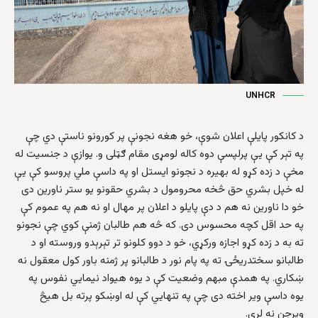
UNHCR
د کانکور پايلې اعلان شوې، خو هغه نجونې پر کورونو ناستې دي چې
په تېر کې يې پرلپسې دوه کاله لومړی مقام ګټلی و. يوازې د جنسيت له
مخې د زده کړو له بهيره د نجونو ايستل او په داسې ملي پروسو کې يې
له خپل بشري حق څخه محرومول د بشري حقونو يو ستر ناورين دی
خو دا ناورين نه هم د دې پايلو د اعلان پر مهال او نه هم په عموم کې
په حد اقل کچه محسوس دی. که څه هم طالبان ژمنې کوي چې نجونو
ته به د زده کړو اجازه ورکړي، خو د دوو کلونو تر تېرېدو وروسته او د
طالبانو سختدريځۍ ته په پام نور د طالبانو پر ژمنه باور کول معقول نه
ښکاري. په همدې مبهم وضعيت کې د يوه هيواد نيمايي نفوس په
يوه داسې وير اخته دی چې په تنهايي کې له اوښکو پرته بل هيڅ
ويرجن نه لري.