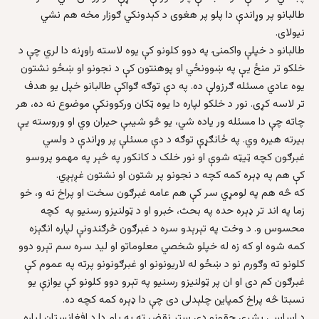
طالبانو پر وړاندې دا پلو پر هغوی د کېدونکي ګوزار مخه هم نشي
نيولای.
طالبانو د خپلې واکمنۍ په دوو کلونو کې يوه لاسته راوړنه دا لري چې د
خلکو تر منځ يې په ښوونځي او پوهنتون کې د نجونو او ښځو نشتون
يوه عادي مسئله ګرزولې ده. په دې توګه ګواکې طالبانو خپل يو هدف
تر لاسه کړی. نور د خلکو لپاره دا يوه ټکان ورکوونکې موضوع نه ده، هر
چاته چې دا مسئله ور ياده شي، يو څو شيبې حيران وي او وروسته يې
بيرته هيره وي. په ځانګړې توګه د دې مسئلې پر وړاندې د ولسي
غبرګون کچه ټيټه شوې او نور خلک د کانکور په څېر په مهمو پروسو
کې هم په ډېره کمه کچه د نجونو پر شتون او نشتون غږېږي.
که څه هم په لومړي سر کې هم عامه غبرګون سخت او پراخ نه و، خو
زما په اند تر ډېره حده په بحث، خبرو او د ټولنيزو رسنيو په کچه
محسوس و. د وخت په تېرېدو سره د غبرګون څرګندونې لپاره انګېزه
کمه شوه او که زه له خپلو شخصي معلوماتو او ليد سره سم تېرو دوو
کلونو ته وګورم نو د ښځو له لاريونونو او غبرګونونو پرته په عموم کې
غبرګون کم دی او ان پر ټولنيزو رسنيو په تېرو دوو کلونو کې يوازې يو
نسبتا څه پراخ کمپاين چلېدلی دی چې دا ډېره کمه کچه ده.
د اساسي بشري حقونو دې ستر نقض ته په پام دا د افغانستان لپاره