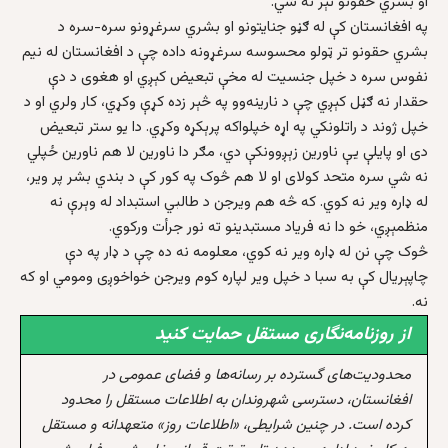
او بشري حقونو تېر نه شي.
په افغانستان کې له ګڼو جنايتونو او بشري سرغړونو سره-سره د
بشري حقونو تر ټولو محسوسه سرغړونه داده چې د افغانستان له نيم
نفوس سره د خپل جنسيت له مخې تبعيض کېږي او هغوی د دې
حقدار نه ګڼل کېږي چې د نارينه‌وو په څېر زده کړې وکړي، کار ولري او د
خپل ژوند د راتلونکي په اړه خپلواکه پرېکړه وکړي. دا يو ستر تبعيض
دی او پايلې يې ناورين زېږوونکې دي، مګر دا ناورين لا هم ناورين ځپلي
نه شي سره متحد کولای او لا هم څوک په کور کې د بندي بشر پر وير،
له ډاره وير نه کوي. که څه هم ويرجن د طالبي استبداد له وېرې نه
منظمېږي، خو دا نه فرياد مستبدينو ته نور جرأت ورکوي.
څوک چې نن له ډاره وير نه کوي، معلومه نه ده چې د ډار په دې
چاپېريال کې به سبا د خپل وير لپاره کوم ويرجن خواخوږی ومومي او که
نه.
از روزنامه‌نگاری مستقل حمایت کنید
محدودیت‌های گسترده بر رسانه‌ها و فضای عمومی در
افغانستان، دسترسی شهروندان به اطلاعات مستقل را محدود
کرده است. در چنین شرایطی، «اطلاعات روز» متعهدانه و مستقل