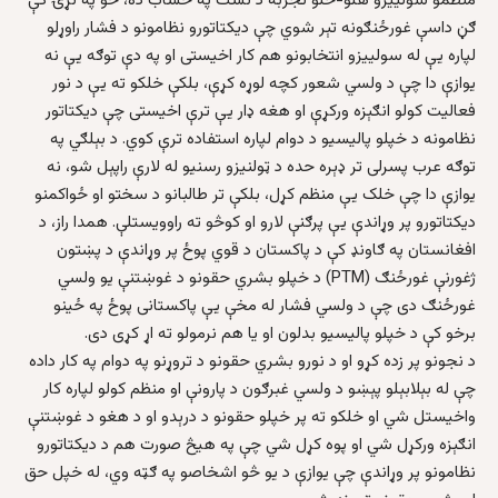
منظمو سولييزو هلو-ځلو تجربه د نشت په حساب ده، خو په نړۍ کې
ګڼ داسې غورځنګونه تېر شوي چې ديکتاتورو نظامونو د فشار راوړلو
لپاره يې له سولييزو انتخابونو هم کار اخيستی او په دې توګه يې نه
يوازې دا چې د ولسي شعور کچه لوړه کړې، بلکې خلکو ته يې د نور
فعاليت کولو انګېزه ورکړې او هغه ډار يې ترې اخيستی چې ديکتاتور
نظامونه د خپلو پاليسيو د دوام لپاره استفاده ترې کوي. د بېلګي په
توګه عرب پسرلی تر ډېره حده د ټولنيزو رسنيو له لارې راپېل شو، نه
يوازې دا چې خلک يې منظم کړل، بلکې تر طالبانو د سختو او ځواکمنو
ديکتاتورو پر وړاندې يې پرګنې لارو او کوڅو ته راوويستلې. همدا راز، د
افغانستان په ګاونډ کې د پاکستان د قوي پوځ پر وړاندې د پښتون
ژغورنې غورځنګ (PTM) د خپلو بشري حقونو د غوښتنې يو ولسي
غورځنګ دی چې د ولسي فشار له مخې يې پاکستانی پوځ په ځينو
برخو کې د خپلو پاليسيو بدلون او يا هم نرمولو ته اړ کړی دی.
د نجونو پر زده کړو او د نورو بشري حقونو د تروړنو په دوام په کار داده
چې له بېلابېلو پېښو د ولسي غبرګون د پارونې او منظم کولو لپاره کار
واخيستل شي او خلکو ته پر خپلو حقونو د درېدو او د هغو د غوښتنې
انګېزه ورکړل شي او پوه کړل شي چې په هيڅ صورت هم د ديکتاتورو
نظامونو پر وړاندې چې يوازې د يو څو اشخاصو په ګټه وي، له خپل حق