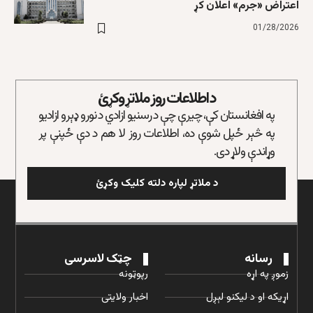
اعتراض «جرم» اعلان کړ
01/28/2026
د اطلاعات روز ملاتړ وکړئ
په افغانستان کې، چیرې چې د رسنیو ازادي د نورو ډېرو ازادیو
په څېر ځپل شوې ده، اطلاعات روز لا هم د دې ځپنې پر
وړاندې ولاړ دی.
د ملاتړ لپاره دلته کلیک وکړئ
رسانه
چټک لاسرسی
زموږ په اړه
رپوټونه
اړیکه او د لیکنو لېږل
اخبار ولایتی