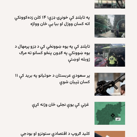
په تایلنډ کې خونړۍ ډزې؛ ۱۴ کلن زده‌کوونکي
اته کسان ووژل او بیا یې ځان وواژه
تایلنډ کې په یوه ښوونځي کې د ډزو پرمهال د
یوه ښوونکي په ګډون پنځو کسانو ته مرګ
ژوبله اوښتې
پر سعودي عربستان د حوثیانو په برید کې ۱۱
کسان ټپیان شوي
غزني کې یوې نجلۍ ځان وژنه کړې
کلید ګروپ د اقتصادي ستونزو او بودجې