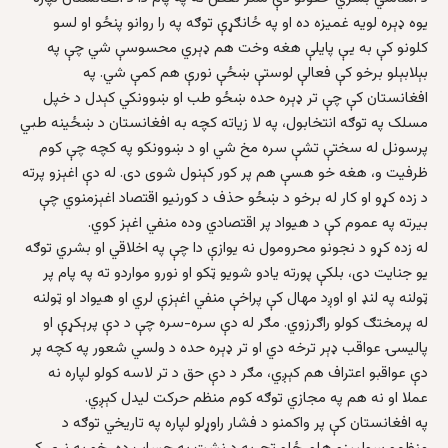
يوه ډېره لويه غميزه ده او په ځانګړې توګه په را روانو پنځو او لسو
کلونو کې به يې پايلې هغه وخت هم ډېري محسوسې شي چې په
بېلابېلو برخو کې فعالې لوستې ښځې نورې هم کمې شي. په
افغانستان کې چې تر ډېره حده ښځو طب او ښوونکي کېدل د خپل
مسلک په توګه انتخابول، په لا زياته کچه به افغانستان د ښځينه طبي
پرسونل له سختې تشې سره مخ شي او د ښوونکو په کچه چې کوم
ظرفيت و، هغه خو هسې هم پر کور کېنول شوی دی. له دې اغېزو پرته
د زده کړو او کار له برخو د ښځو حذف د کورنيو اقتصاد اغېزمنوي چې
بيرته په عموم کې د هيواد پر اقتصادي وده منفي اغېز کوي.
له زده کړو د نجونو محرومول نه يوازې دا چې په اخلاقي او بشري توګه
يو جنايت دی، بلکې پورته يادو شويو ټکو او نورو مواردو ته په پام پر
ټولنه په لنډ او اوږد مهال کې پراخې منفي اغېزې لري او هيواد او ټولنه
له پرمختګ کولو راګرزوي. مګر له دې سره-سره چې د دې پرېکړې او
پاليسۍ عواقب ډېر ترخه دي او تر ډېره حده د ولسي شعور په کچه پر
دې عواقبو اعتراف هم کېږي، مګر د دې حق د تر لاسه کولو لپاره نه
عملا او نه هم په مجازي توګه کوم منظم حرکت ليدل کېږي.
په افغانستان کې پر واکمنو د فشار راوړلو لپاره په تاريخي توګه د