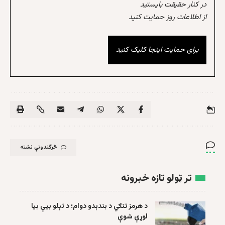
در کنار حقیقت بایستید
از اطلاعات روز حمایت کنید
برای حمایت اینجا کلیک کنید
څرگندونې نشته
تر ټولو تازه خبرونه
د هرمز تنګي د بندېدو دوام؛ د تېلو بیې بیا
لوړې شوې