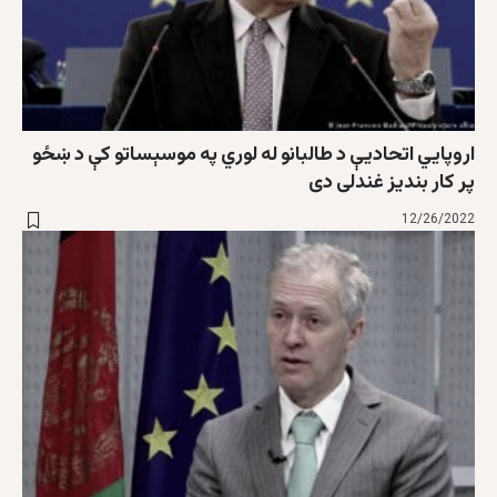
اروپايي اتحاديې د طالبانو له لوري په موسېساتو کې د ښځو
پر کار بنديز غندلی دی
12/26/2022