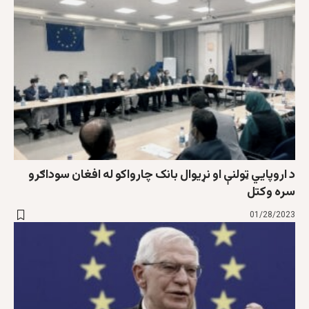
د اروپايي ټولنې او نړیوال بانک چارواکو له افغان سوداګرو
سره وکتل
01/28/2023