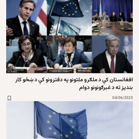
افغانستان کې د ملګرو ملتونو په دفترونو کې د ښځو کار
بنديز ته د غبرګونونو دوام
04/06/2023