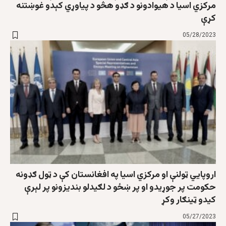
مرکزي اسيا د هيوادونو د ګډو هڅو د پياوړي کېدو غوښتنه
کړې
05/28/2023
اروپايي ټولنې او مرکزي اسیا په افغانستان کې د ټول ګډونه
حکومت پر جوړیدو او پر ښځو د لګیدلو بندیزونو پر لېرې
کیدو ټینګار وکړ
05/27/2023