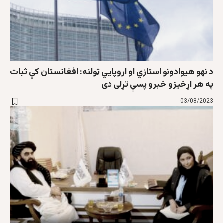
د نهو هيوادونو استازي او اروپايي ټولنه: افغانستان کې ثبات
په هر اړخيزو خبرو پسې تړلی دی
03/08/2023