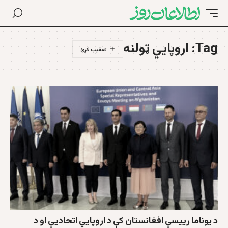
Tag:
اروپایي ټولنه
د يوناما رييسې افغانستان کې د اروپايي اتحاديې او د