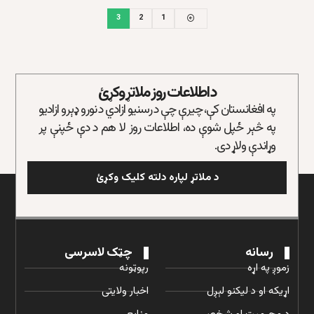
3
2
1
د اطلاعات روز ملاتړ وکړئ
په افغانستان کې، چیرې چې د رسنیو ازادي د نورو ډېرو ازادیو
په څېر ځپل شوې ده، اطلاعات روز لا هم د دې ځپنې پر
وړاندې ولاړ دی.
د ملاتړ لپاره دلته کلیک وکړئ
رسانه
چټک لاسرسی
زموږ په اړه
رپوټونه
اړیکه او د لیکنو لېږل
اخبار ولایتی