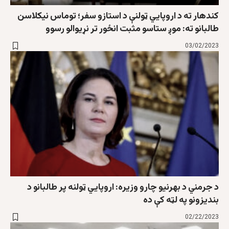
کندهار ته د اروپایي ټولنې د استازو سفر؛ توماس نیکلاسن
طالبانو ته: موږ ستاسو مثبت انځور تر نړیوالو رسوو
03/02/2023
د جرمني د بهرنيو چارو وزيره: اروپايي ټولنه پر طالبانو د
بنديزونو په لټه کې ده
02/22/2023