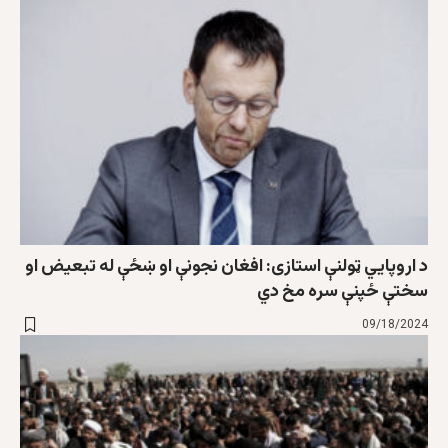
د اروپايي ټولنې استازی: افغان نجونې او ښځې له تبعیض او
سختې ځپنې سره مخ دي
09/18/2024