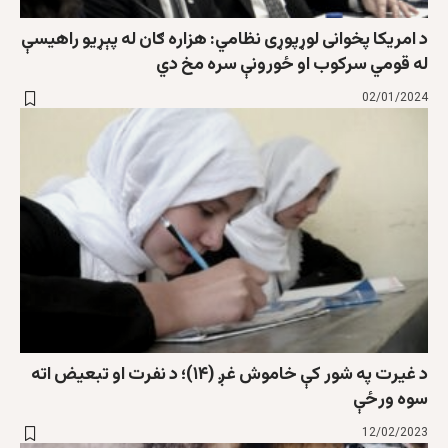
د امريکا پخوانی لوړپوړی نظامي: هزاره ګان له پېړيو راهيسې
له قومي سرکوب او ځورونې سره مخ دي
02/01/2024
د غيرت په شور کې خاموش غږ (۱۴)؛ د نفرت او تبعيض اته
سوه ورځې
12/02/2023