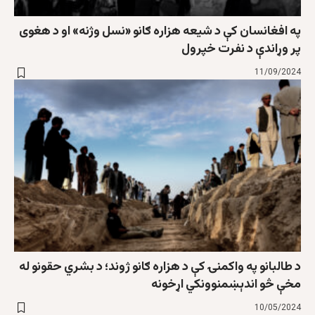
په افغانسان کې د شیعه هزاره ګانو «نسل وژنه» او د هغوی
پر وړاندې د نفرت خپرول
11/09/2024
د طالبانو په واکمنۍ کې د هزاره ګانو ژوند؛ د بشري حقونو له
مخې څو اندېښمنوونکي اړخونه
10/05/2024