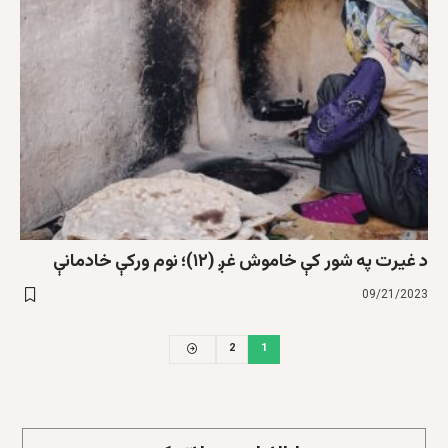
د غيرت په شور کې خاموش غږ (۱۲)؛ نوم ورکې خادمانې
09/21/2023
2
1