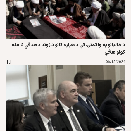
د طالبانو په واکمنۍ کې د هزاره ګانو د ژوند د هدفي ناامنه
کولو هڅې
06/15/2024