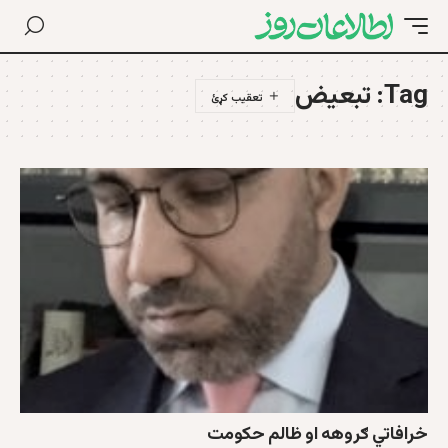
Tag:
تبعیض
خرافاتي ګروهه او ظالم حکومت