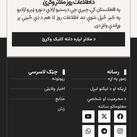
د اطلاعات روز ملاتړ وکړئ
په افغانستان کې، چیرې چې د رسنیو ازادي د نورو ډېرو ازادیو
په څېر ځپل شوې ده، اطلاعات روز لا هم د دې ځپنې پر
وړاندې ولاړ دی.
د ملاتړ لپاره دلته کلیک وکړئ
رسانه
چټک لاسرسی
زموږ په اړه
رپوټونه
اړیکه او د لیکنو لېږل
اخبار ولایتی
د محرمیت او شخصي
منابع
معلوماتو ساتنه
زنان