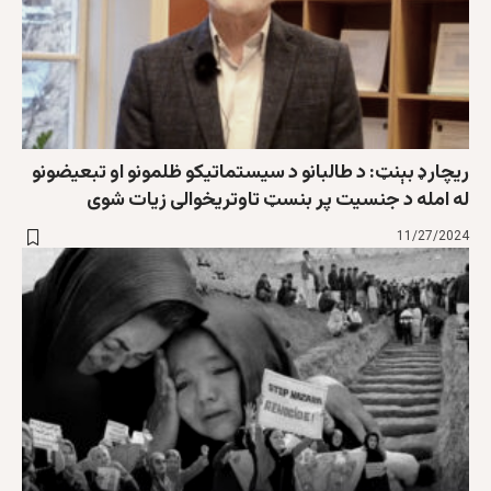
ریچارډ بېنټ: د طالبانو د سیستماتیکو ظلمونو او تبعیضونو
له امله د جنسیت پر بنسټ تاوتریخوالی زیات شوی
11/27/2024