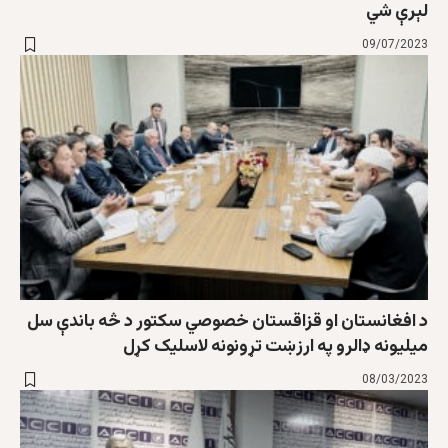
لېرې شي
09/07/2023
د افغانستان او قزاقستان خصوصي سکتور د څه باندې سل
ميليونه ډالرو په ارزښت تړونونه لاسليک کړل
08/03/2023