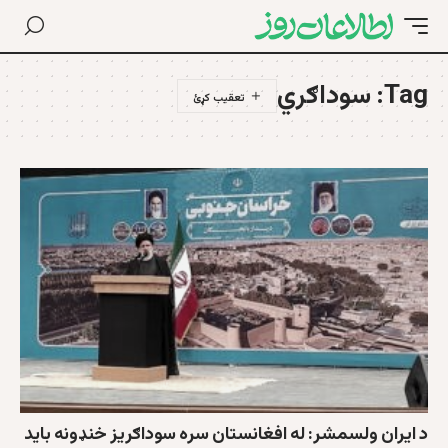
Tag:
سوداګري
د ايران ولسمشر: له افغانستان سره سوداګریز خنډونه باید