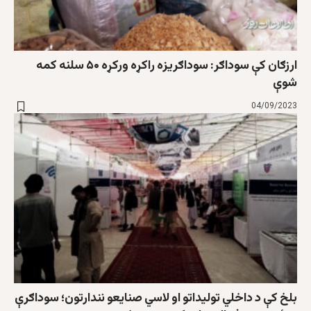
ارزګان کې سوداګر: سوداګریزه راکړه ورکړه ۵۰ سلنه کمه
شوې
04/09/2023
بلخ کې د داخلي توليداتو او لاسي صنايعو نندارتون؛ سوداګرې