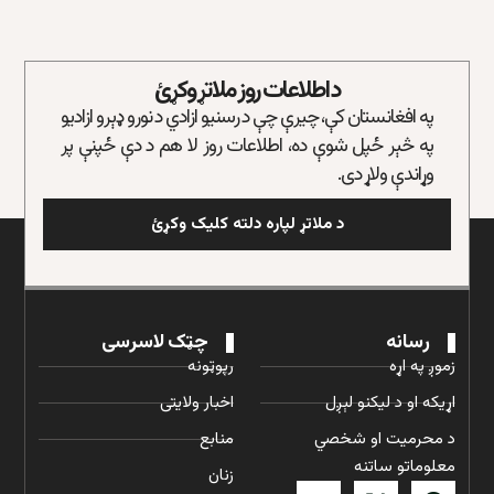
د اطلاعات روز ملاتړ وکړئ
په افغانستان کې، چیرې چې د رسنیو ازادي د نورو ډېرو ازادیو
په څېر ځپل شوې ده، اطلاعات روز لا هم د دې ځپنې پر
وړاندې ولاړ دی.
د ملاتړ لپاره دلته کلیک وکړئ
رسانه
چټک لاسرسی
زموږ په اړه
رپوټونه
اړیکه او د لیکنو لېږل
اخبار ولایتی
د محرمیت او شخصي
منابع
معلوماتو ساتنه
زنان