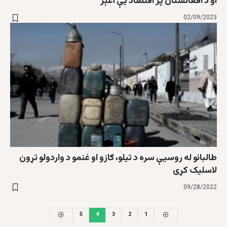
او د افغانستان پر اقتصاد يې اغېز
02/09/2023
طالبانو له روسیې سره د تیلو، ګازو او غنمو د واردولو تړون
لاسلیک کړی
09/28/2022
5
4
3
2
1