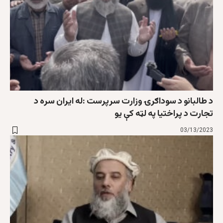
د طالبانو د سوداګرۍ وزارت سرپرست :له ايران سره د
تجارت د پراختيا په لټه کې یو
03/13/2023