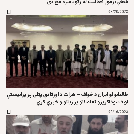
ښځې: زموږ فعاليت له رکود سره مخ دی
03/20/2023
طالبانو او ايران د خواف – هرات د اورګاډي پټلۍ پر پرانيستې
او د سوداګريزو تعاملاتو پر زياتولو خبرې کړي
03/16/2023