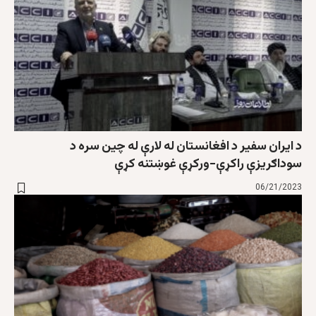
د ایران سفیر د افغانستان له لارې له چین سره د
سوداګریزې راکړې-ورکړې غوښتنه کړې
06/21/2023