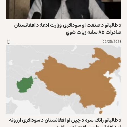
د طالبانو د صنعت او سوداګرۍ وزارت ادعا: د افغانستان
صادرات ۸۵ سلنه زيات شوي
02/25/2023
د طالبانو راتګ سره د چين او افغانستان د سوداګرۍ ارزونه