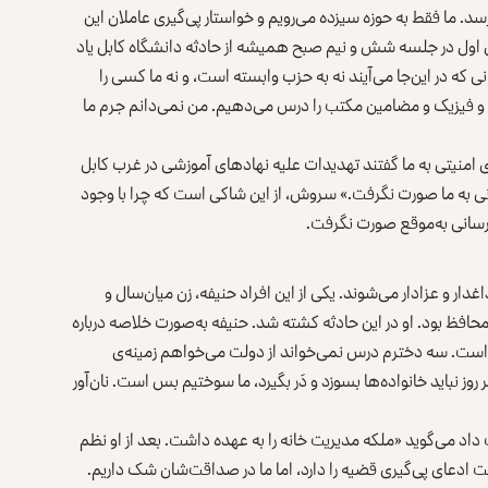
د. ما فقط به حوزه سیزده می‌رویم و خواستار پی‌گیری عاملان این
ون اول در جلسه شش و نیم صبح همیشه از حادثه دانشگاه کابل یاد
که در این‌جا می‌آیند نه به حزب وابسته است، و نه ما کسی را
یا و فیزیک و مضامین مکتب را درس می‌دهیم. من نمی‌دانم جرم ما
حادثه ۳ عقرب بود که نهادهای امنیتی به ما گفتند تهدیدات‌ علیه نهادهای آموزشی در غرب کابل
‌رسانی به ما صورت نگرفت.» سروش، از این شاکی است که چرا با وجود
‌رسانی به‌موقع صورت نگرفت.
غدار و عزادار می‌شوند. یکی از این افراد حنیفه، زن میان‌سال و
ظ بود. او در این حادثه کشته شد. حنیفه به‌صورت خلاصه درباره
ی‌گوید: «هفت اولاد دارم که کلان‌ترینش ۱۹ ساله است. سه دخترم درس نمی‌خواند از دولت می‌خواهم زمینه‌ی
وز نباید خانواده‌ها بسوزد و دَر بگیرد، ما سوختیم بس است. نان‌آور
 داد می‌گوید «ملکه مدیریت خانه را به عهده داشت. بعد از او نظم
لت ادعای پی‌گیری قضیه را دارد، اما ما در صداقت‌شان شک داریم.