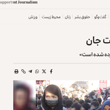
d
e
p
e
n
d
e
n
t
J
o
u
Support
r
n
a
l
i
s
m
گفت‌وگو
حقوق بشر
زنان
محیط زیست
ورزش
ت جان
رده شده است»