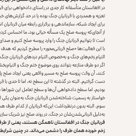
در افغانستان متأسفانه کار جدی در راستای دادخواهی برای قر
تعزیه و همدردی با قربانیان جنگ بوده یا در حد گزارش‌های خبر
برای ایجاد شبکه، سازماندهی و برقراری رابطه میان قربانیان ان
از آنجای‌که پروسه صلح یک مسأله حیاتی بود، ما احساس کردی
است تا بتوانیم قربانیان جنگ را وارد پروسه صلح کنیم و صد
با این فعالیت‌ها «صلح قربانی‌محور» را مطرح کردیم که هدف ما
التیام زخم‌های جنگ و به‌خصوص التیام دردهای قربانیان جنگ 
اگر دو طرف منازعه بتوانند روی موضوع ختم جنگ و التیام‌بخش
کنند، آن وقت پروسه صلح به مسیر واقعی یعنی ایجاد صلح پای
دست گرفتیم. البته در گذشته تا این سطح نه، اما تا حدی با قرب
بودیم، اما سطح دادخواهی آن‌ها و سطح تعامل این شوراها با ا
خواستار به رسمیت شناخته‌شدن قربانیان جنگ به‌عنوان یکی
سوم. البته بدون درنظرداشت این‌که قربانیان از کدام طرف 
به‌دلیل قربانی‌شدن‌شان در جنگ، در روند صلح نیز شریک سازیم
قربانیان جنگ در افغانستان ناهمگن هستند، یعنی از طرف‌ه
زخم خورده همان طرف را دشمن می‌داند. در چنین شرایطی شم