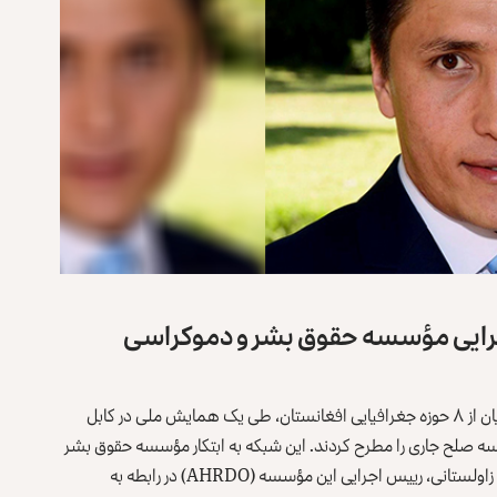
اجرایی مؤسسه حقوق بشر و دموکراسی
شبکه ملی قربانیان جنگ متشکل از اعضای خانواده‌های قربانیان از ۸ حوزه جغرافیایی افغانستان، طی یک همایش ملی در کابل
سه صلح جاری را مطرح کردند. این شبکه به ابتکار مؤسسه حقوق بشر
و دموکراسی افغانستان ایجاد شده است. در گفت‌وگو با جواد زاولستانی، رییس اجرایی این مؤسسه (AHRDO) در رابطه به