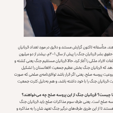
 متأسفانه تاکنون گزارش مستند و دقیق در مورد تعداد قربانیان
جنگ وجود ندارد، اما براساس گزارش‌های کمیسیون مستقل حقوق بشر قربانیان جنگ را پیش از سال ۲۰۰۱م، بیشتر از دو میلیون
 یوناما مستندسازی تلفات افراد ملکی را آغاز کرد، حالا قربانیان مستقیم جنگ یعنی کشته و
رها نشان می‌دهد که قربانیان جنگ بخش عظیم جمعیت افغانستان را تشکیل
روعیت پروسه صلح، یعنی اگر قرار باشد توافق‌نامه‌ی صلحی که صورت
یت قربانیان جنگ را با خود داشته باشد، و هم به‌دلیل کثرت جمعیت
ا چیست؟ قربانیان جنگ از این پروسه صلح چه می‌خواهند؟
سه صلح است. یعنی طرف سوم مذاکرات صلح باید قربانیان جنگ
ند تا از این طریق طرف‌های درگیر جنگ تعهد شان را به مذاکره و