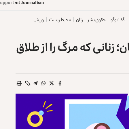
d
e
p
e
n
d
e
n
t
J
o
u
Support
r
n
a
l
i
s
m
گفت‌وگو
حقوق بشر
زنان
محیط زیست
ورزش
؛ زنانی که مرگ را از طلاق