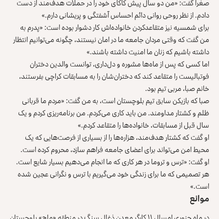
صغرا گفت: «من دو سال پیش کاکای خود را در حملات هدف‌مند از دست
دادم. از نظر روحی روانی دائم احساس آشفتگی و پریشانی دارم.»
برای شمسیه نیز متقاعدکردن خانواده‌اش کار دشوار بوده است: «پدرم به
من گفت که وقتی مردان جامعه ما در امان نیستند، چگونه می‌توانیم انتظار
داشته باشیم که زنان ما امنیت داشته باشند.»
اما کسی که پس از ماه‌ها مشوره و دل‌داری، توانست والدین دختران
فوتبالیست را متقاعد کند که دختران‌شان را به مسابقات کراچی بفرستند،
خانم صبا، مربی تیم بود.
صبا که بازیکن سابق تیم بلوچستان است، به من گفت: «مردم ما قربانی
ظلم و کشتار مداومند. من باید کاری می‌کردم. من برنامه‌ریزی کردم و یک
سال قبل از مسابقات، خانواده‌ها را متقاعد کردم.»
او گفت که کشتار هدف‌مند، هزاره‌ها را از بسیاری از فرصت‌هایی که یک
محیط امن می‌تواند برای اعضای جامعه فراهم سازد، محروم کرده است.
او گفت: «ترس و تروما در هر کاری که ما انجام می‌دهیم بسیار شایع است.
هر تصمیمی که ما برای زندگی خود می‌گیریم با ترس و نگرانی عجین شده
است.»
موانع
در ماه جنوری امسال ۱۱ کارگر معدن ذغال سنگ در منطقه «ماچ» بلوچستان