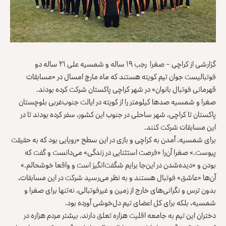
گزارشی از کراچی – صغرا رجب ۱۹ ساله و شمسیه علی ۲۱ ساله دو
فوتبالیست‌ جوان تیم کویته هستند که ماه مارچ امسال در «مسابقات
قهرمانی فوتبال بانوان» در شهر کراچی پاکستان شرکت کرده بودند.
صغرا و شمسیه صدها کیلومتر را از کویته در ایالت جنوب‌غربی بلوچستان
پاکستان تا کراچی، شهر ساحلی در جنوب این کشور، سفر کرده بودند تا در
این مسابقات شرکت کنند.
برای شمسیه، آمدن به کراچی و بازی در این سطح «رویایی بود که به حقیقت
پیوست.» صغرا آن‌را «فرصت استثنایی در زندگی» می‌دانست و گفت که
بودن و «دیده‌شدن در این‌جا برایم شگفت‌انگیز است و واقعا خوشحالم.»
آن‌ها «عاشق» فوتبال هستند و به نظر می‌رسید شرکت در این مسابقات،
بدون ترس و نگرانی‌های خارج از زمین و غیرفوتبالی، نه‌تنها برای صغرا و
شمسیه، بلکه برای کل اعضای تیم دل‌خوشی آورده بود.
دختران این تیم به جامعه اقلیت هزاره تعلق دارند. بیشتر مردم هزاره در