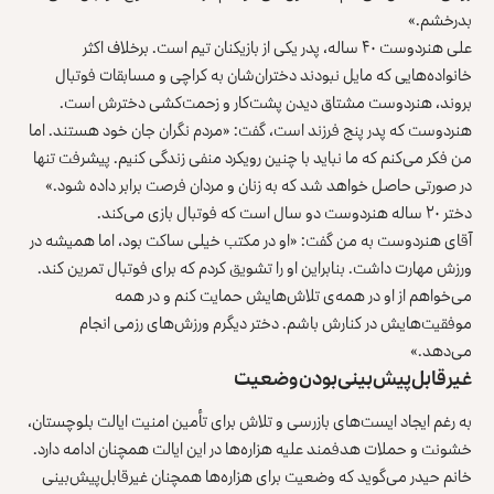
بدرخشم.»
علی هنردوست ۴۰ ساله، پدر یکی از بازیکنان تیم است. برخلاف اکثر
خانواده‌هایی که مایل نبودند دختران‌شان به کراچی و مسابقات فوتبال
بروند، هنردوست مشتاق دیدن پشت‌کار و زحمت‌کشی دخترش است.
هنردوست که پدر پنج فرزند است، گفت: «مردم نگران جان خود هستند. اما
من فکر می‌کنم که ما نباید با چنین رویکرد منفی زندگی کنیم. پیشرفت تنها
در صورتی حاصل خواهد شد که به زنان و مردان فرصت برابر داده شود.»
دختر ۲۰ ساله هنردوست دو سال است که فوتبال بازی می‌کند.
آقای هنردوست به من گفت: «او در مکتب خیلی ساکت بود، اما همیشه در
ورزش مهارت داشت. بنابراین او را تشویق کردم که برای فوتبال تمرین کند.
می‌خواهم از او در همه‌ی تلاش‌هایش حمایت کنم و در همه
موفقیت‌هایش در کنارش باشم. دختر دیگرم ورزش‌های رزمی انجام
می‌دهد.»
غیرقابل‌پیش‌بینی‌بودن وضعیت
به رغم ایجاد ایست‌های بازرسی و تلاش برای تأمین امنیت ایالت بلوچستان،
خشونت و حملات هدفمند علیه هزاره‌ها در این ایالت همچنان ادامه دارد.
خانم حیدر می‌گوید که وضعیت برای هزاره‌ها همچنان غیرقابل‌پیش‌بینی