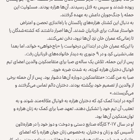
ربوده شدند و سپس به قتل رسیدند. آن‌ها هزاره بودند. مسئولیت این
حمله را جنگ‌جویان داعش به عهده گرفتند.
به دنبال این کشتار، هزاره‌های پاکستان با راه‌اندازی تحصن و اعتراض
خواستار عدالت برای قربانیان شدند. آن‌ها اصرار داشتند که کشته‌شدگان را
تا زمانی‌که عمران خان نزد آن‌ها نرود، دفن نمی‌کنند.
با این‌که عمران خان در ابتدا این درخواست را «باج‌خواهی» خواند، اما بعدا
عقب‌نشینی کرد و در ۹ جنوری به دیدار خانواده‌های قربانیان رفت.
پس از این حمله، تلاش یک ساله‌ی صبا برای متقاعدکردن والدین اعضای تیم
فوتبال دختران هزاره کویته، به شدت ضربه خورد.
صبا به من گفت: «متقاعدکردن دوباره آن‌ها دشوار بود. پس از آن حمله برخی
از والدین از تصمیم خود برگشته بودند. دختران دائم تماس می‌گرفتند و
می‌گریستند.»
آنچه در ابتدا کمک کرد که دختران هزاره به فوتبال علاقه‌مند شوند و به
تعقیب آن تیم خود را تشکیل دهند، تعهد صبا برای کمک به زنان هزاره و
توان‌مندکردن آن‌ها بود.
او در سال ۲۰۱۷ کارگاه صنایع دستی و دوخت و دوز خود را در هزاره‌تاون
تأسیس کرد و زنان و دختران، به‌خصوص زنان جوان هزاره را که اعضای
خانواده خود را در حملات هدف‌مند بر هزاره‌ها از دست داده بودند، برای کار