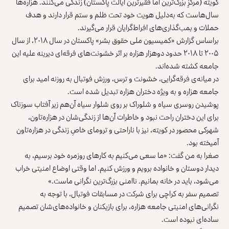
کویته (مرکزِ بزرگ‌ترین اما فقیرترین ایالت پاکستان) زندگی می‌کنند. هزاره‌ها
سال‌هاست که به‌دلیل هویت‌ خود تحت ظلم و ستم قرار دارند و هدف
حملات و بمب‌گذاری‌های افراط‌‌گرایان قرار می‌گیرند.
براساس گزارش «کمیسیون ملی حقوق بشر» پاکستان در سال ۲۰۱۸، از سال
۲۰۰۵ تا ۲۰۱۸ حدود دوهزار هزاره بر اثر خشونت‌های فرقه‌ای دیرینه علیه این
جامعه کشته شده‌اند.
در میانه‌ی فرقه‌گرایی، خشونت و ترس، ورزش فوتبال به روزنه‌ امید برای
جامعه هزاره و به ویژه دختران هزاره تبدیل شده است.
پوشیدن روسری سیاه و شلوراک بر روی شلوار سیاه آن‌هم زیر آفتاب سوزناک
برای این دختران راحت نبود و خاطرات آن‌ها از زندگی‌شان در هزاره‌تاون،
شهرکی محصور در کویته، نیز با ناراحتی و ترومای خاصِ زندگی در هزاره‌تاون
آمیخته بود.
صغرا به من گفت: «ما سعی می‌کنیم به کارهای روزمره خود برسیم، به
دیدار دوستان و خانواده برویم و ورزش کنیم. اما وقتی اوضاع امنیتی خراب
می‌شود، باید در خانه بمانیم. ناامنی بزرگ‌ترین نگرانی ماست.»
تصمیم سفر به کراچی برای شرکت در مسابقات فوتبال، با توجه به
نگرانی‌های امنیتی جامعه هزاره، برای بازیکنان و خانواده‌های‌شان تصمیم
ساده‌ای نبوده است.