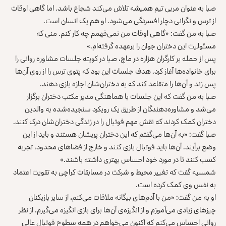
صبا به عنوان مربی تیم همیشه تلاش می‌کند شجاع باشد. اما گاهی اوقات
از ترس و نگرانی دچار افسردگی می‌شود. او هم یک انسان است.
صبا به من گفت: «گاهی اوقات من نمی‌فهمم چه کار کنم. منی که
مسئولیت این دختران جوان را برعهده گرفته‌ام.»
پس از حمله بر کارگران هزاره در ماچ، صبا در کویته جلسات مشاوره روانی را
برای خانواده‌ها آغاز کرد. هدف جلسات این بود که پتوی ترس را از روی آن‌ها
پس زند و آن‌ها را متقاعد کند که به دختران‌شان اجازه بازی دهند.
صبا به من گفت که این جلسات با هماهنگی مدیر مکتب دختران برگزار
می‌شد و مشاوره‌دهندگان از طریق یک رویکرد سنجیده‌شده به والدین
دختران کمک کردند که نقش مهم فوتبال را در زندگی دختران‌شان درک کنند.
صبا گفت: «به آن‌ها می‌گفتم که این دختران پریشان هستند و باید از این
وضع برآیند. آن‌ها باید فوتبال بازی کنند و خارج از فضاهای محدود، تجربه
کسب کنند تا در مورد خود احساس بهتری داشته باشند.»
شمسیه گفت که تغییر محیط و شرکت در مسابقات کراچی به تقویت اعتماد
به نفس وی کمک کرده است.
او به من گفت: «من با آدم‌های بیگانه ملاقات می‌کنم، از سایر بازیکنان
چیزهای زیادی می‌آموزم و از انگیزه‌ی آن‌ها برای بازی انگیزه می‌گیرم. از نظر
روانی احساس می‌کنم که اکنون می‌خواهم در همه سطوح فوتبال عالی