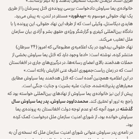
طریق اسناد کریمنل تخنیک تشخیص بدهند و به کیفر برسانند.»
خانواده‌ی یما سیاوش دادخواست بررسی پرونده‌ی قتل پسرشان را از طریق
یک نهاد حقوقی موسوم به «
بیدفورد
» مستقر در لندن، به پیش می‌برد.
هایدی دیکاستل، وکیلی است که از طرف این نهاد حقوقی، این پرونده را با
دادگاه بین‌المللی کیفری و گزارشگر ویژه‌‌ی حقوق بشر و آزادی بیان سازمان
ملل تعقیب می‌کند.
نهاد حقوقی بیدفورد در یک اعلامیه‌ی مطبوعاتی که امروز (۲۴ سرطان)
منتشر کرده، نوشته است: «ادعا وجود دارد که قتل یما سیاوش بخشی از
حملات هدفمند بالای اعضای رسانه‌ها، در درگیری‌های جاری در افغانستان
است که در زمان ریاست‌جمهوری اشرف غنی افزایش یافته است.»
در این اعلامیه همچنین آمده است که قتل هدفمند یما سیاوش مطابق
معیارهای پذیرفته‌شده، جنایت علیه بشریت و جنایت جنگی است.
پیش از این نیز خانواده‌ی یما سیاوش از نهادهای بین‌المللی خواسته بود که
راجع به ترور او تحقیق کند.
محمدداوود سیاوش، پدر یما سیاوش سال
گذشته
در مورد آنچه که او عدم توجه دولت افغانستان به پرونده‌ی یما
سیاوش خوانده بود، از شورای امنیت سازمان ملل درخواست کمک کرده
بود.
در نامه‌ی پدر سیاوش عنوانی شورای امنیت سازمان ملل که نسخه‌ی آن به