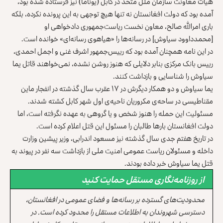
هیأت معاونت سازمان ملل متحد در کابل (یوناما) نیز فرستاده شده بود،
آمده بود که دولت افغانستان نه تنها هیچ توجهی به این پرونده نکرده، بلکه
باری امرالله صالح، معاون نخست ریاست‌جمهوری دادخواهی او
[محمدداوود سیاوش] در رسانه‌ها را «هیاهوی رسانه‌ای» خوانده است.
در این نامه همچنان آمده بود که رییس‌جمهور اشرف غنی و اجمل احمدی،
رییس بانک مرکزی بنابر دلایلی که هنوز روشن نشده، نمی‌خواهند قاتل یما
سیاوش را شناسایی و بازداشت کنند.
یما سیاوش و دو همکار دیگرش در ۱۷ عقرب سال گذشته در انفجار ماین
مقناطیسی در ساحه‌ی مکروریان ناحیه‌ی اول شهر کابل کشته شدند.
مسئولیت این حمله را هنوز شخص و یا گروهی به عهده نگرفته است، اما
دولت افغانستان بارها طالبان را مسئول این قتل اعلام کرده است.
در تاریخ هفتم جدی سال گذشته نیز مسعود اندرابی، وزیر پیشین وزارت
داخله و مسئولان ریاست عمومی امنیت ملی از بازداشت سه نفر در پیوند به
قتل یما سیاوش خبر داده بودند.
از روزنامه‌نگاری مستقل حمایت کنید
محدودیت‌های گسترده بر رسانه‌ها و فضای عمومی در افغانستان،
دسترسی شهروندان به اطلاعات مستقل را محدود کرده است. در