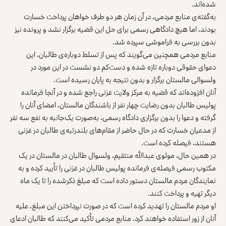
شده‌اند.
به‌گفته‌ی منابع مردمی، در آن زمان هر دو طرف خواهان پرداخت خسارت
بودند، اما هیچ دادگاهی رسمی برای حل این قضیه برگزار نشد و پرونده نیز
بدون بررسی به فراموشی سپرده شد.
منابع مردمی همچنین می‌گویند که پس از تسلط دوباره‌ی طالبان، این
دعوای حقوقی دوباره تازه شده و دست‌کم دو نشست در این مورد در
ولسوالی مالستان برگزار و بدون نتیجه به پایان رسیده است.
آنان افزوده‌اند که قضیه به مرکز ولایت غزنی راجع شده و در آنجا فرمانده
پولیس طالبان بدون رضایت چهار نفر از باشندگان مالستان، امضای آنان را
گرفته و دعوا را بدون برگزاری دادگاه رسمی، به‌صورت یک‌جانبه به نفع سه نفر
از مدعیان خسارت که در حال حاضر از مقام‌های بلندرتبه‌ی طالبان در غزنی
هستند، فیصله کرده است.
در همین حال، مولوی عبدالله منتقیم، ولسوال طالبان در مالستان در یک
مکتوب رسمی فیصله‌ی فرمانده پولیس طالبان در غزنی را تأیید کرده و به
نمایندگان مردم مالستان دستور داده است که مبلغ ذکرشده را تا یک ماه
دیگر تهیه و پرداخت کنند.
او مردم مالستان را تهدید کرده است که در صورت نپرداختن این مبلغ، علیه
آنان از زور استفاده خواهند کرد. منابع مردمی تأکید می‌کنند که طالبان ادعای