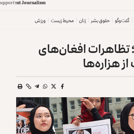
d
e
p
e
n
d
e
n
t
J
o
u
Support
r
n
o
z
r
t
a
a
گفت‌وگو
حقوق بشر
زنان
محیط زیست
ورزش
؛ تظاهرات افغان‌های
ز هزاره‌ها