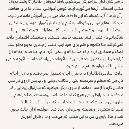
درسی‌شان قرآن نیز آموزش می‌دهیم. بارها نیروهای طالبان تا پشت دروازه
مکتب آمده‌اند. آن‌ها می‌گویند اینجا کورس آموزشی است، اما برای حفاظت
از آن بارها تأکید کرده‌ام که این‌جا فقط مضامین دینی آموزش داده می‌شود.
نبود کتاب‌های درسی و قرطاسیه لازم برای دانش‌آموزان مهم‌ترین مشکلی
است که با آن روبه‌رو هستیم. اگرچه برخی کتاب‌ها را از اینترنت گرفته‌ام اما
شاگردانم که اغلب از قشر ضعیف جامعه هستند و مشکلات اقتصادی دارند
نمی‌توانند حتا کتابچه و قلم برای خود تهیه کنند. از چندین مرجع درخواست
کمک و همکاری کرده‌ام که متأسفانه پاسخی نگرفته‌ام. حتا صاحب‌خانه نیز
کرایه حویلی را به‌دلیل جمعیت زیاد شاگردانم دوبرابر کرده است. اگرچه حامی
ندارم اما امیدوارم همه‌چیز بهتر شود.
امارت اسلامی (طالبان) به دختران اجازه تحصیل نمی‌دهند و به زنان اجازه
کار. من که معلم و سرمعلم یکی از مکاتب دولتی بودم، پس از روی‌کارآمدن
طالبان کارم را از دست دادم. از سوی دیگر، خواهرم که سارنوال بود نیز از کار
منفک شد. شرایط روحی هیچ کدام ما مساعد نبود، مخصوصا خواهرم از
نظر روحی بسیار شکسته بود. با ایجاد این مکتب و آغاز کار و فعالیت،
تغییرات مثبتی در وضعیت روحی‌مان ایجاد شد. خواهرم از آن حالت بیرون
شد و حالا پابه‌پای من در این مکتب کار می‌کند و به دختران آموزش
می‌دهد.