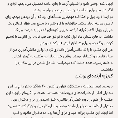
ایجاد کنم. وقتی شور و اشتیاق آن‌ها را برای ادامه تحصیل می‌دیدم، انرژی و
انگیزه‌ی من برای ایجاد چنین مکانی چندین برابر می‌شد.
در ابتدا نبود پول و امکانات مهم‌ترین مسأله‌ای بود که با آن روبه‌رو بودم. برای
تأمین هزینه ایجاد مکتب طلاهایم را فروختم و با مبلغ صد هزار افغانی یک
حویلی چهاراتاقه را کرایه گرفتم. حویلی کهنه‌ای که نیاز به مرمت و رنگ
داشت. به‌جای شش ماه اول کرایه با توافق صاحب‌خانه، این اتاق‌ها را ترمیم
کرده و رنگ زدم و برای هر اتاق فرش (موکت) خریدم.
من این مکتب را با ۱۵ دانش‌آموز راه‌اندازی کردم. اولین دانش‌آموزان من از
میان فامیل و آشنایان بودند. وقتی خبر ایجاد این مکتب به گوش اهالی
منطقه رسید، همه مشتاقانه درخواست شامل شدن در این مکتب را
داشتند.
گریز به آینده‌ای روشن
با وجود نبود امکانات و مشکلات فراوان، اکنون ۴۰۰ شاگرد دختر دارم که این
دختران اغلب از خانواده‌های بی‌بضاعت هستند. هدف و انگیزه‌ام از ایجاد این
مکتب -آن هم در دوره خفقان‌آور طالبان- خلق امیدواری برای دختران بود.
دختران از ادامه تحصیل بازمانده بودند و اجازه کار نیز از زنان گرفته شده بود.
اما ایجاد این مکتب روزنه‌ امیدی برای آن‌ها بود. به دختران علاوه بر کتب