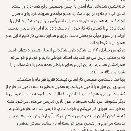
خانه‌نشین شده‌اند. کنار آمدن با چنین وضعیتی برای همه دردآور است.
تلاش کرده‌ام علاوه بر ایجاد مکتب، منبع درآمدی هرچند خرد برای دختران
ایجاد کنم. به همین منظور به دختران دانش‌آموز و زنان زمینه کار خیاطی را
ایجاد کرده‌ام تا کسانی که کار خود را از دست داده‌اند از این راه عایدی بدست
آورند و از سوی دیگر، در بخش دست‌دوزی و صنایع دستی کار کنیم تا این هنر
همچنان شکوفا بماند.
در کورس خیاطی ۳۲ نفر شاگرد دارم. شاگردانم از میان همین دخترانی است
که در مکتب درس می‌خوانند. یک استاد خیاطی داریم و خودم و خواهرانم
همراه‌شان هستیم. به این کورس‌های خیاطی همه مصروف شده‌اند و با
شوق و علاقه می‌آیند.
پرداخت دست‌مزد معلمان کار آسانی نیست؛ تقریبا هر ماه با مشکلات
بسیاری این هزینه را تأمین می‌کنم. به همین منظور به سه فامیل در خارج از
کشور درس می‌دهم که تقریبا عایدم ۲۰۰ دالر است. با توجه به تفاوت زمانی با
دیگر کشورها، من اغلب شب‌ها به‌طور آنلاین تدریس می‌کنم. می‌شود گفت
به‌طور شبانه‌روزی کار می‌کنم و خواب ندارم. تا نیمی شب منتظر می‌نشینم
که شاگردان آنلاین بیایند و درس بدهم. در کنار آن، از فروش لباس‌هایم پول
بدست می‌آورم و از همین طریق توانسته‌ام به اساتید معاش بدهم و
همچنین مصارف خانه را تأمین کنم.