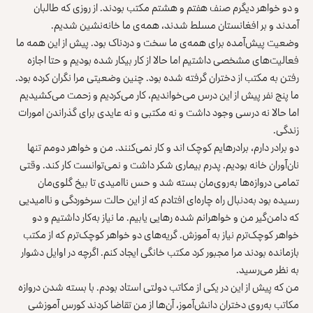
و دو خواهر دیگرم صنف هفتم و هشتم مکتب بودند. از روزی که طالبان
آمدند و بر افغانستان مسلط شدند، همه‌ی ما خانه‌نشین شدیم.
وضعیت پیش‌آمده برای همه‌ی ما سخت و دردناک بود. پیش از این همه ما
فعالیت‌های مشخصی داشتیم اما حالا از کار بیکار شده بودیم و حتا اجازه
رفتن به مکتب از دختران گرفته شده بود. چنین وضعیتی مرا نگران کرده بود.
ما پنج نفر پیش از این درس می‌خواندیم، کار می‌کردیم و زحمت می‌کشیدیم
اما حالا نه درسی وجود داشت و نه مکتبی و نه عایدی برای گذراندن امورات
زندگی.
دو برادر دارم، برادرهایم کوچک اند و کار نمی‌کنند. من و خواهر دومم تنها
نان‌آوران خانه بودیم. پدرم بیماری شکر داشت و نمی‌توانست کار کند. وقتی
تمامی دروازه‌ها به‌روی‌مان بسته شد و حس ناامیدی تا بیخ گلوی‌مان
رسیده بود به‌دنبال راه چاره‌ای افتادم که از این حالت سرخوردگی و ناامیدیی
که دامن‌گیر من و خواهرانم شده رهایی یابیم. ما نیاز به‌کار داشتیم و دو
خواهر کوچک‌ترم نیاز به آموزش. گریه‌های دو خواهر کوچک‌ترم که از مکتب
بازمانده بودند مرا مجبور کرد مکتب خانگی ایجاد کنم. اگرچه در اوایل دشوار
به نظر می‌رسید.
من که پیش از این در یکی از مکاتب دولتی استاد بودم. با بسته شدن دروازه
مکاتب به‌روی دختران دانش‌آموز، آن‌ها از من تقاضا کردند کورس آموزشی