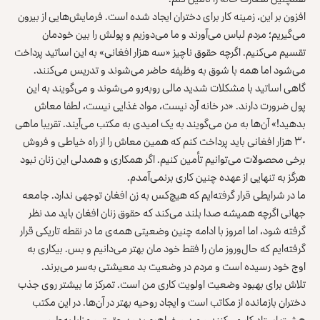
افزون بر این، زمینه کار برای دختران ایجاد شده است. فرمایش‌هایی از بیرون
می‌گیریم؛ مردم لباس می‌آورند و ما می‌دوزیم و پولش را بین خودمان
تقسیم می‌کنیم. اگرچه حقوق ناچیز «سه هزار افغانی» به این اساتید پرداخت
می‌شود اما همه با شوق به وظیفه حاضر می‌شوند و تدریس می‌کنند.
گاهی اساتید با مشکلات شدید مالی روبه‌رو می‌شوند و می‌گویند به این
پول ضرورت دارند. «در خانه آرد نیست، مواد غذایی نیست، لطفا معاش
بدهید!» آن‌ها به من می‌گویند به یک امیدی به مکتب می‌آیند. تقریبا ماهی
۳۰ هزار افغانی باید پرداخت کنم که همین معاش را از راه خیاطی و فروش
برخی محصولات می‌توانیم تأمین کنیم. اگر همکاری و همدلی این زنان نبود
هرگز به تنهایی از عهده چنین کاری برنمی‌آمدم.
ما در شرایطی قرار گرفته‌ایم که هیچ‌کس به زن افغان توجهی ندارد. جامعه
جهانی اگرچه همیشه صدا بلند می‌کند که حقوق زنان افغان باید مد نظر
گرفته شود، اما امروز با ادامه چنین وضعیتی همه‌ی ما در نقطه تاریکی قرار
گرفته‌ایم که حال‌وروز مان را فقط خود مان بهتر می‌دانیم و بس. بیکاری به
اوج خود رسیده است و مردم در وضعیت بد معیشتی به‌سر می‌برند.
تلاش برای بهبود وضعیت اولویت کاری من است. تمرکز ما بیشتر روی جذب
دختران بازمانده از مکاتب است و ایجاد روحیه بهتر در آن‌ها. در این مکتب
هشت استاد کار می‌کنند و من و خواهرم بدون حقوق و مزایا به‌طور