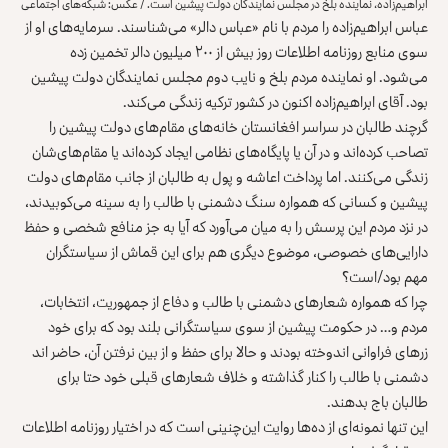
ابراهیم‌زاده، نماینده بلخ در مجلس نمایندگان دولت پیشین است. / عکس: شبکه‌های اجتماعی
عباس ابراهیم‌زاده را مردم با نام «عباس دالر» می‌شناسند. سرمایه‌های او از
سوی منابع روزنامه اطلاعات روز بیش از ۲۰۰ میلیون دالر تخمین زده
می‌شود. او نماینده مردم بلخ و نایب دوم مجلس نمایندگان دولت پیشین
بود. آقای ابراهیم‌زاده اکنون در کشور ترکیه زندگی می‌کند.
گرچند طالبان در سراسر افغانستان خانه‌های مقام‌های دولت پیشین را
تصاحب کرده‌اند و در آن یا پایگاه‌های نظامی ایجاد کرده‌اند یا مقام‌های‌شان
زندگی می‌کنند. اما پرداخت اعاشه و پول به طالبان از جانب مقام‌های دولت
پیشین و کسانی که همواره سنگ دشمنی با طالب را به سینه می‌کوبیدند،
در نزد مردم این پرسش را به میان می‌آورد که آیا به جز منافع شخصی و حفظ
دارایی‌های خصوصی، موضوع دیگری هم برای این قماش از سیاستگران
مهم بود/است؟
چرا که همواره شعارهای دشمنی با طالب و دفاع از جمهوریت، انتخابات،
مردم و… در حکومت پیشین از سوی سیاستگرانی بلند بود که برای خود
زرهای فراوانی اندوخته بودند و حالا برای حفظ و از بین نرفتن آن، حاضر اند
دشمنی با طالب را کنار گذاشته و خلاف شعارهای قبلی خود حتا برای
طالبان باج بدهند.
این تنها نمونه‌ای از ده‌ها روایت این‌چنینی است که در اختیار روزنامه اطلاعات