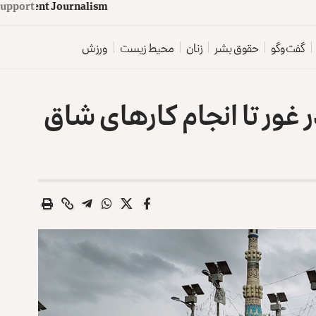
d
e
p
e
n
d
e
n
t
J
o
u
Support
r
n
a
l
z
o
i
r
s
m
گفت‌وگو
حقوق بشر
زنان
محیط زیست
ورزش
 غور تا انجام کارهای شاق