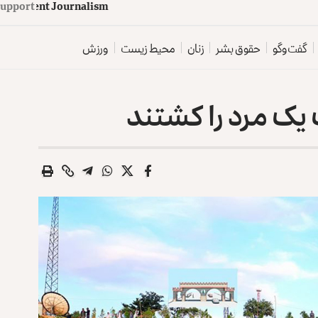
upport
d
e
p
e
n
d
e
n
t
J
o
u
r
n
a
l
i
s
m
گفت‌وگو
حقوق بشر
زنان
محیط زیست
ورزش
 یک مرد را کشتند