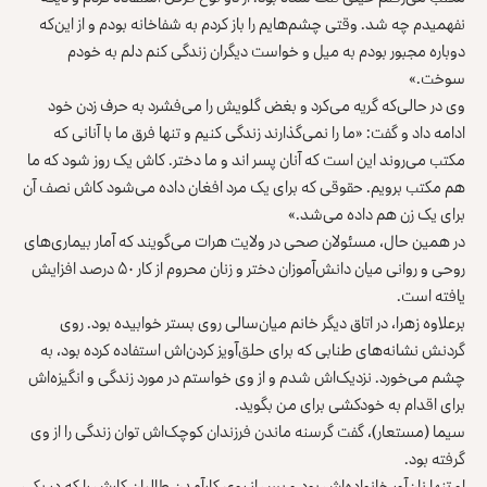
نفهمیدم چه ‌شد. وقتی چشم‌هایم را باز کردم به شفاخانه بودم و از این‌که
دوباره مجبور بودم به میل و خواست دیگران زندگی کنم دلم به خودم
سوخت.»
وی در حالی‌که گریه می‌کرد و بغض گلویش را می‌فشرد به حرف زدن خود
ادامه داد و گفت: «ما را نمی‌گذارند زندگی کنیم و تنها فرق ما با آنانی که
مکتب می‌روند این است که آنان پسر اند و ما دختر. کاش یک ‌روز شود که ما
هم مکتب برویم. حقوقی که برای یک مرد افغان داده می‌شود کاش نصف آن
برای یک زن هم داده می‌شد.»
در همین حال، مسئولان صحی در ولایت هرات می‌گویند که آمار بیماری‌های
روحی و روانی میان دانش‌آموزان دختر و زنان محروم از کار ۵۰ ‌درصد افزایش
یافته است.
برعلاوه زهرا، در اتاق دیگر خانم میان‌سالی روی بستر خوابیده بود. روی
گردنش نشانه‌های طنابی که برای حلق‌آویز کردن‌اش استفاده کرده بود، به
چشم می‌خورد. نزدیک‌اش شدم و از وی خواستم در مورد زند‌گی‌ و انگیزه‌اش
برای اقدام به خودکشی برای من بگوید.
سیما (مستعار)، ‌گفت گرسنه ماندن فرزندان کوچک‌اش توان زندگی را از وی
گرفته بود.
او تنها نان‌آور خانواده‌اش بود و پس از روی کارآمدن طالبان کارش را که در یکی