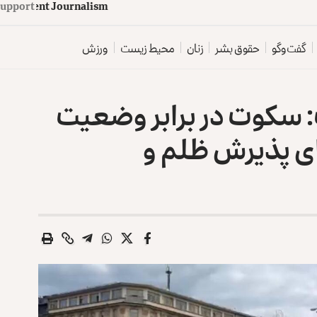
d
e
p
e
n
d
e
n
t
J
o
u
Support
r
n
a
l
i
s
m
گفت‌وگو
حقوق بشر
زنان
محیط زیست
ورزش
: سکوت در برابر وضعیت
ای پذیرش ظلم و