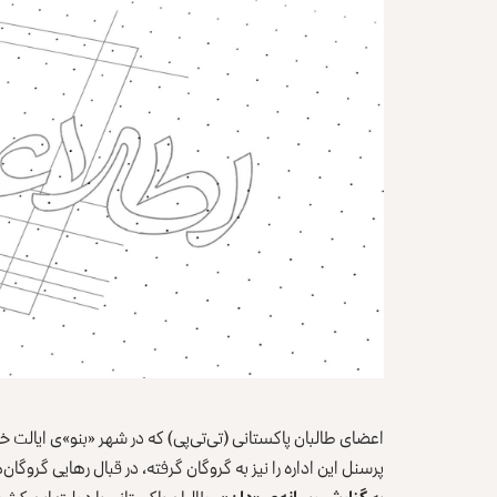
اعضای طالبان پاکستانی (تی‌تی‌پی) که در شهر «بنو»ی ایالت خیب
پرسنل این اداره را نیز به گروگان گرفته، در قبال رهایی گروگان‌