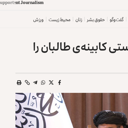
upport
d
e
p
e
n
d
e
n
t
J
o
u
r
n
a
l
i
s
m
گفت‌وگو
حقوق بشر
زنان
محیط زیست
ورزش
ی کابینه‌ی طالبان را