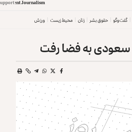
d
e
p
e
n
d
e
n
t
J
o
u
Support
r
n
a
l
i
s
m
گفت‌وگو
حقوق بشر
زنان
محیط زیست
ورزش
 سعودی به فضا رفت