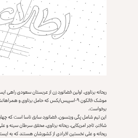
ریحانه برناوی، اولین فضانورد زن از عربستان سعودی راهی ایس
برخواست.
این تیم شامل پگی ویتسون، فضانورد سابق ناسا است که چهارمین
شافنر، تاجر امریکایی، ریحانه برناوی، محقق سرطان سینه و ع
ریحانه و علی نخستین افرادی از کشورشان هستند که به ایستگا